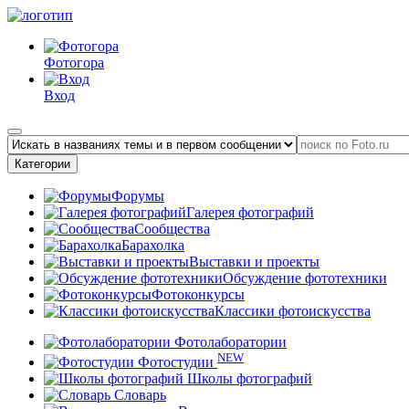
Фотогора
Вход
Категории
Форумы
Галерея фотографий
Сообщества
Барахолка
Выставки и проекты
Обсуждение фототехники
Фотоконкурсы
Классики фотоискусства
Фотолаборатории
NEW
Фотостудии
Школы фотографий
Словарь