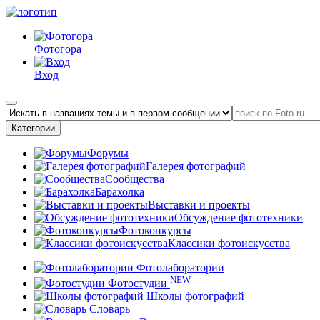
Фотогора
Вход
Категории
Форумы
Галерея фотографий
Сообщества
Барахолка
Выставки и проекты
Обсуждение фототехники
Фотоконкурсы
Классики фотоискусства
Фотолаборатории
NEW
Фотостудии
Школы фотографий
Словарь