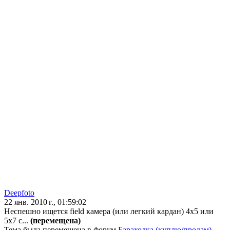
Deepfoto
22 янв. 2010 г., 01:59:02
Неспешно ищется field камера (или легкий кардан) 4х5 или
5х7 с...
(перемещена)
Тема была перемещена в форум
Барахолка (куплю/продам)