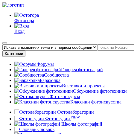
Фотогора
Вход
Категории
Форумы
Галерея фотографий
Сообщества
Барахолка
Выставки и проекты
Обсуждение фототехники
Фотоконкурсы
Классики фотоискусства
Фотолаборатории
NEW
Фотостудии
Школы фотографий
Словарь