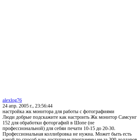
alexlog76
24 апр. 2005 г., 23:56:44
настройка жк монитора для работы с фотографиями
Люди добрые подскажите как настроить Жк монитор Самсунг
152 для обработки фоторгафий в Шопе (не
профессиональной) для себяи печати 10-15 до 20-30.
Профессиональная коллибровка не нужна. Может быть есть
какой то способ или доступные программы не за 300 долларов