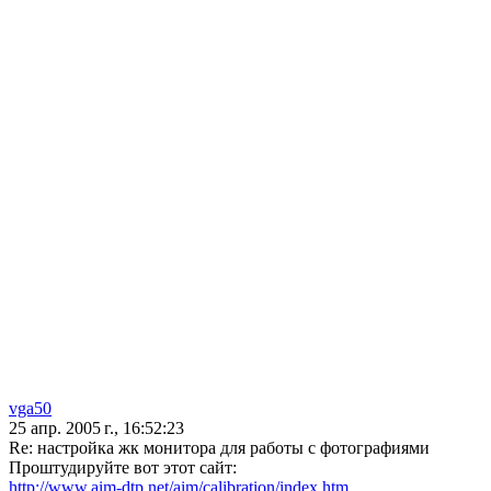
vga50
25 апр. 2005 г., 16:52:23
Re: настройка жк монитора для работы с фотографиями
Проштудируйте вот этот сайт:
http://www.aim-dtp.net/aim/calibration/index.htm