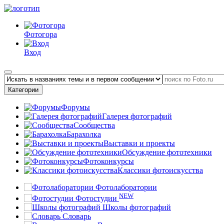
Фотогора
Вход
Категории
Форумы
Галерея фотографий
Сообщества
Барахолка
Выставки и проекты
Обсуждение фототехники
Фотоконкурсы
Классики фотоискусства
Фотолаборатории
NEW
Фотостудии
Школы фотографий
Словарь