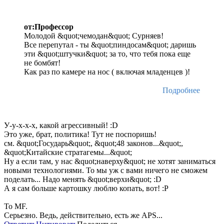
от:Профессор
Молодой &quot;чемодан&quot; Сурняев!
Все перепутал - ты &quot;пиндосам&quot; даришь
эти &quot;штучки&quot; за то, что тебя пока еще
не бомбят!
Как раз по камере на нос ( включая младенцев )!
Подробнее
У-у-х-х-х, какой агрессивный! :D
Это уже, брат, политика! Тут не поспоришь!
см. &quot;Государь&quot;, &quot;48 законов...&quot;,
&quot;Китайские стратагемы...&quot;
Ну а если там, у нас &quot;наверху&quot; не хотят заниматься
новыми технологиями. То мы уж с вами ничего не сможем
поделать... Надо менять &quot;верхи&quot; :D
А я сам больше картошку люблю копать, вот! :P
То МF.
Серьезно. Ведь, действительно, есть же APS...