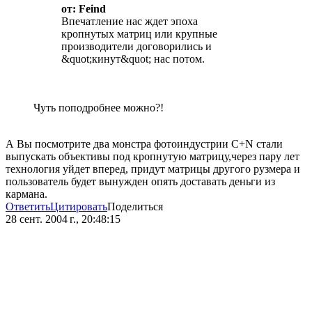
от: Feind
Впечатление нас ждет эпоха
кропнутых матриц или крупные
производители договорились и
&quot;кинут&quot; нас потом.
Чуть поподробнее можно?!
А Вы посмотрите два монстра фотоиндустрии С+N стали
выпускать объективы под кропнутую матрицу,через пару лет
технология уйдет вперед, придут матрицы другого рузмера и
пользователь будет вынужден опять доставать деньги из
кармана.
Ответить
Цитировать
Поделиться
28 сент. 2004 г., 20:48:15