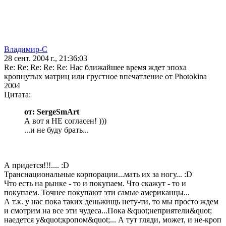
Владимир-С
28 сент. 2004 г., 21:36:03
Re: Re: Re: Re: Re: Нас ближайшее время ждет эпоха
кропнутых матриц или грустное впечатление от Photokina
2004
Цитата:
от: SergeSmArt
А вот я НЕ согласен! )))
...и не буду брать...
А придется!!!.... :D
Транснациональные корпорации...мать их за ногу... :D
Что есть на рынке - то и покупаем. Что скажут - то и
покупаем. Точнее покупают эти самые американцы...
А т.к. у нас пока таких деньжищь нету-ти, то мы просто ждем
и смотрим на все эти чудеса...Пока &quot;неприятели&quot;
наедется у&quot;кропом&quot;... А тут гляди, может, и не-кроп