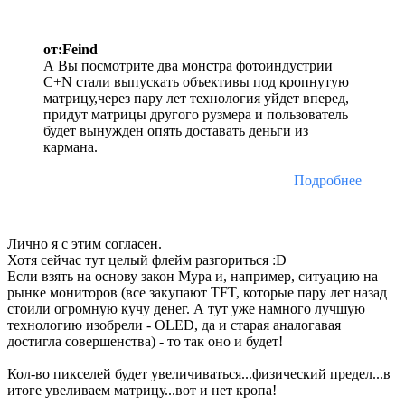
от:Feind
А Вы посмотрите два монстра фотоиндустрии
С+N стали выпускать объективы под кропнутую
матрицу,через пару лет технология уйдет вперед,
придут матрицы другого рузмера и пользователь
будет вынужден опять доставать деньги из
кармана.
Подробнее
Лично я с этим согласен.
Хотя сейчас тут целый флейм разгориться :D
Если взять на основу закон Мура и, например, ситуацию на
рынке мониторов (все закупают TFT, которые пару лет назад
стоили огромную кучу денег. А тут уже намного лучшую
технологию изобрели - OLED, да и старая аналогавая
достигла совершенства) - то так оно и будет!
Кол-во пикселей будет увеличиваться...физический предел...в
итоге увеливаем матрицу...вот и нет кропа!