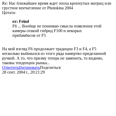
Re: Нас ближайшее время ждет эпоха кропнутых матриц или
грустное впечатление от Photokina 2004
Цитата:
от: Feind
F6 ... Вообще не понимаю смысла появления этой
камеры-этакий гибрид F100 и некорых
прибамбасов от F5
На мой взгляд F6 продолжает традиции F3 и F4, а F5
несколько выбивался из этого ряда намертво приделанной
ручкой. А то, что призму теперь не заменить, то видимо,
таковы тенденции рынка...
Ответить
Цитировать
Поделиться
28 сент. 2004 г., 20:21:29