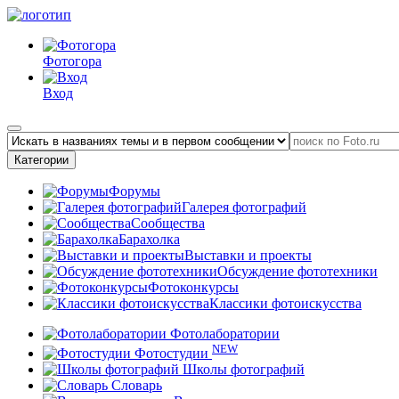
Фотогора
Вход
Категории
Форумы
Галерея фотографий
Сообщества
Барахолка
Выставки и проекты
Обсуждение фототехники
Фотоконкурсы
Классики фотоискусства
Фотолаборатории
NEW
Фотостудии
Школы фотографий
Словарь