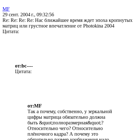
MF
29 сент. 2004 г., 09:32:56
Re: Re: Re: Re: Нас ближайшее время ждет эпоха кропнутых
матриц или грустное впечатление от Photokina 2004
Цитата:
от:bc----
Цитата:
от:MF
Так а почему, собственно, у зеркальной
цифры матрица обязательно должна
быть &quot;полноразмерная&quot;?
Относительно чего? Относительно
плёночного кадра? А почему это
обязательно размер изображения надо