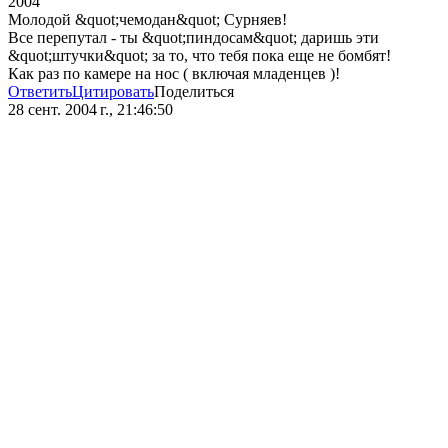
2004
Молодой &quot;чемодан&quot; Сурняев!
Все перепутал - ты &quot;пиндосам&quot; даришь эти
&quot;штучки&quot; за то, что тебя пока еще не бомбят!
Как раз по камере на нос ( включая младенцев )!
Ответить
Цитировать
Поделиться
28 сент. 2004 г., 21:46:50