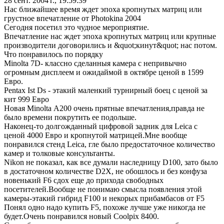
28 сент. 2004 г., 19:59:39
Нас ближайшее время ждет эпоха кропнутых матриц или
грустное впечатление от Photokina 2004
Сегодня посетил это чудное мероприятие.
Впечатление нас ждет эпоха кропнутых матриц или крупные
производители договорились и &quot;кинут&quot; нас потом.
Что понравилось по порядку
Minolta 7D- классно сделанныя камера с непривычно
огромным дисплеем и ожидаймой в октябре ценой в 1599
Евро.
Pentax Ist Ds - этакий маленкий турнирный боец с ценой за
кит 999 Евро
Новая Minolta А200 очень прятные впечатления,правда не
было времени покрутить ее подольше.
Наконец-то долгожданный цифровой задник для Leica с
ценой 4000 Евро и кропнутой матрицей.Мне вообще
понравился стенд Leica, гле было предостаточное количество
камер и толковые консультанты.
Nikon не показал, как все думали наследницу D100, зато было
в достаточном количестве D2X, не обошлось и без конфуза
новенький F6 сдох еще до прихода свободных
посетителей.Вообще не понимаю смысла появления этой
камеры-этакий гибрид F100 и некорых прибамбасов от F5
Понял одно надо купить F5, похоже лучше уже никогда не
будет.Очень понравился новый Coolpix 8400.