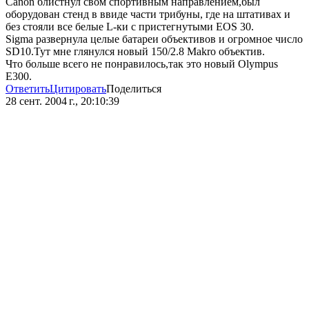
Саnon блистнул свом спортивным направлением,был
оборудован стенд в ввиде части трибуны, где на штативах и
без стояли все белые L-ки с пристегнутыми EOS 30.
Sigma развернула целые батареи объективов и огромное число
SD10.Тут мне глянулся новый 150/2.8 Makro объектив.
Что больше всего не понравилось,так это новый Olympus
E300.
Ответить
Цитировать
Поделиться
28 сент. 2004 г., 20:10:39