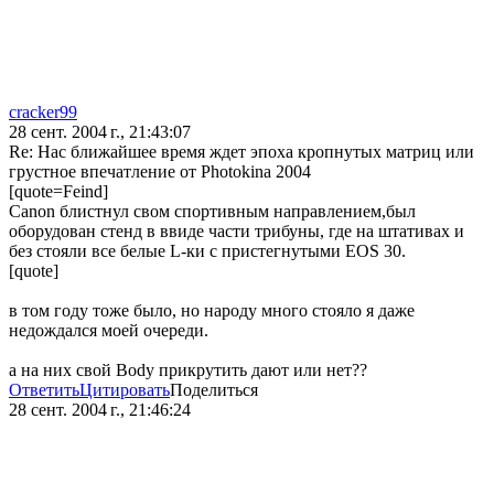
cracker99
28 сент. 2004 г., 21:43:07
Re: Нас ближайшее время ждет эпоха кропнутых матриц или
грустное впечатление от Photokina 2004
[quote=Feind]
Саnon блистнул свом спортивным направлением,был
оборудован стенд в ввиде части трибуны, где на штативах и
без стояли все белые L-ки с пристегнутыми EOS 30.
[quote]
в том году тоже было, но народу много стояло я даже
недождался моей очереди.
а на них свой Body прикрутить дают или нет??
Ответить
Цитировать
Поделиться
28 сент. 2004 г., 21:46:24