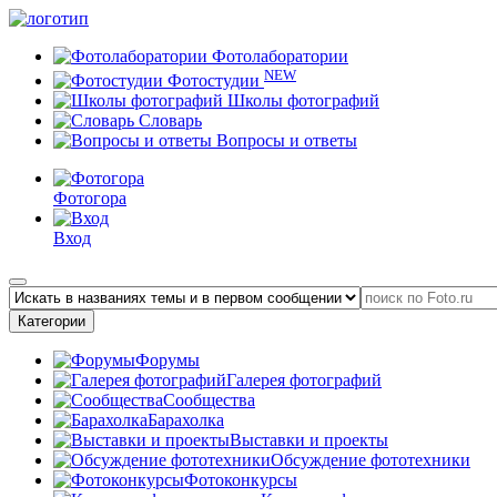
Фотолаборатории
NEW
Фотостудии
Школы фотографий
Словарь
Вопросы и ответы
Фотогора
Вход
Категории
Форумы
Галерея фотографий
Сообщества
Барахолка
Выставки и проекты
Обсуждение фототехники
Фотоконкурсы