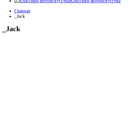
Классики фотоискусства
Главная
_Jack
_Jack