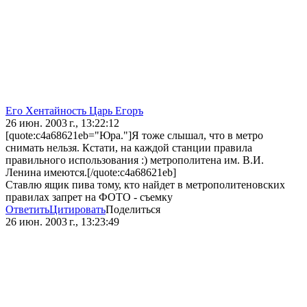
Его Хентайность Царь Егоръ
26 июн. 2003 г., 13:22:12
[quote:c4a68621eb="Юра."]Я тоже слышал, что в метро
снимать нельзя. Кстати, на каждой станции правила
правильного использования :) метрополитена им. В.И.
Ленина имеются.[/quote:c4a68621eb]
Ставлю ящик пива тому, кто найдет в метрополитеновских
правилах запрет на ФОТО - съемку
Ответить
Цитировать
Поделиться
26 июн. 2003 г., 13:23:49