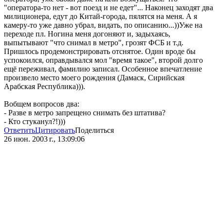
"оператора-то нет - вот поезд и не едет"... Наконец заходят два
милиционера, едут до Китай-города, пялятся на меня. А я
камеру-то уже давно убрал, видать, по описанию...))Уже на
переходе пл. Ногина меня догоняют и, задыхаясь,
выпытывают "что снимал в метро", грозят ФСБ и т.д.
Пришлось продемонстрировать отснятое. Один вроде бы
успокоился, оправдывался мол "время такое", второй долго
ещё переживал, фамилию записал. Особенное впечатление
произвело место моего рождения (Дамаск, Сирийская
Арабская Республика))).
Вобщем вопросов два:
- Разве в метро запрещено снимать без штатива?
- Кто стуканул?!)))
Ответить
Цитировать
Поделиться
26 июн. 2003 г., 13:09:06