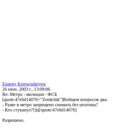
Eugeny Kreewosheyew
26 июн. 2003 г., 13:09:06
Re: Метро - милиция - ФСБ
[quote:47e6d14076="Zenitchik"]Вобщем вопросов два:
- Разве в метро запрещено снимать без штатива?
- Кто стуканул?!)))[/quote:47e6d14076]
Разрешено.