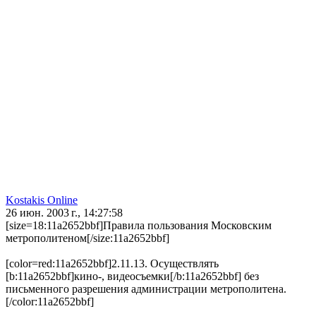
Kostakis Online
26 июн. 2003 г., 14:27:58
[size=18:11a2652bbf]Правила пользования Московским
метрополитеном[/size:11a2652bbf]
[color=red:11a2652bbf]2.11.13. Осуществлять
[b:11a2652bbf]кино-, видеосъемки[/b:11a2652bbf] без
письменного разрешения администрации метрополитена.
[/color:11a2652bbf]