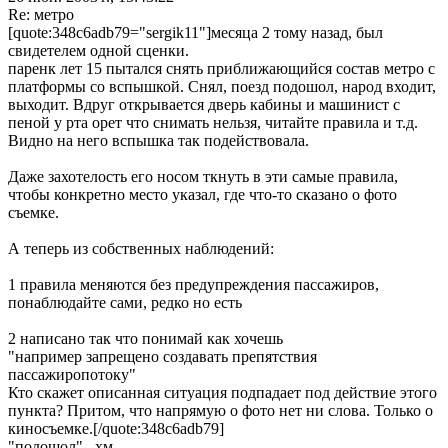
Re: метро
[quote:348c6adb79="sergik11"]месяца 2 тому назад, был
свидетелем одной сценки.
паренк лет 15 пытался снять приближающийся состав метро с
платформы со вспышкой. Снял, поезд подошол, народ входит,
выходит. Вдруг открывается дверь кабины и машинист с
пеной у рта орет что снимать нельзя, читайте правила и т.д.
Видно на него вспышка так подействовала.
Даже захотелость его носом ткнуть в эти самые правила,
чтобы конкретно место указал, где что-то сказано о фото
съемке.
А теперь из собственных наблюдений:
1 правила меняются без предупреждения пассажиров,
понаблюдайте сами, редко но есть
2 написано так что понимай как хочешь
"например запрещено создавать препятствия
пассажиропотоку"
Кто скажет описанная ситуация подпадает под действие этого
пункта? Притом, что напрямую о фото нет ни слова. Только о
киносъемке.[/quote:348c6adb79]
"подошол".. хм..