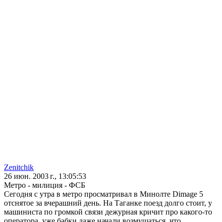
Zenitchik
26 июн. 2003 г., 13:05:53
Метро - милиция - ФСБ
Сегодня с утра в метро просматривал в Минолте Dimage 5
отснятое за вчерашний день. На Таганке поезд долго стоит, у
машиниста по громкой связи дежурная кричит про какого-то
оператора, уже бабки даже начали возмущаться. что