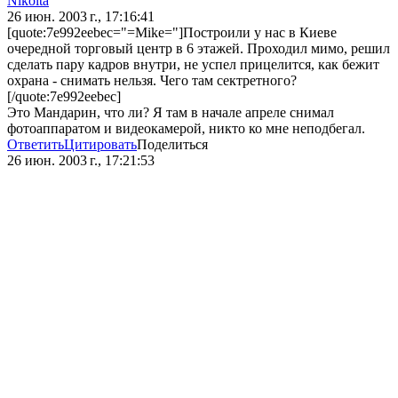
Nikolta
26 июн. 2003 г., 17:16:41
[quote:7e992eebec="=Mike="]Построили у нас в Киеве
очередной торговый центр в 6 этажей. Проходил мимо, решил
сделать пару кадров внутри, не успел прицелится, как бежит
охрана - снимать нельзя. Чего там сектретного?
[/quote:7e992eebec]
Это Мандарин, что ли? Я там в начале апреле снимал
фотоаппаратом и видеокамерой, никто ко мне неподбегал.
Ответить
Цитировать
Поделиться
26 июн. 2003 г., 17:21:53