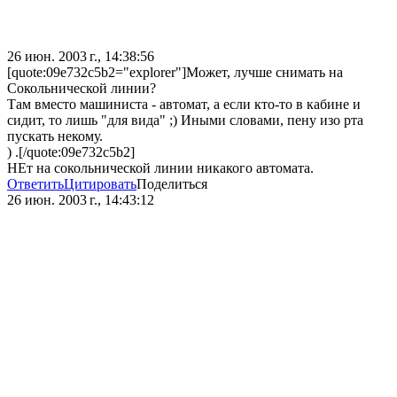
26 июн. 2003 г., 14:38:56
[quote:09e732c5b2="explorer"]Может, лучше снимать на
Сокольнической линии?
Там вместо машиниста - автомат, а если кто-то в кабине и
сидит, то лишь "для вида" ;) Иными словами, пену изо рта
пускать некому.
) .[/quote:09e732c5b2]
НЕт на сокольнической линии никакого автомата.
Ответить
Цитировать
Поделиться
26 июн. 2003 г., 14:43:12