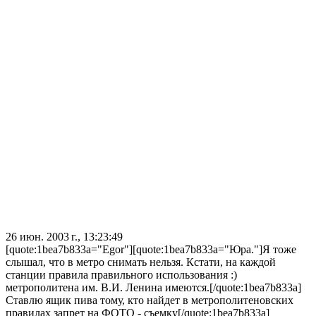
26 июн. 2003 г., 13:23:49
[quote:1bea7b833a="Egor"][quote:1bea7b833a="Юра."]Я тоже
слышал, что в метро снимать нельзя. Кстати, на каждой
станции правила правильного использования :)
метрополитена им. В.И. Ленина имеются.[/quote:1bea7b833a]
Ставлю ящик пива тому, кто найдет в метрополитеновских
правилах запрет на ФОТО - съемку[/quote:1bea7b833a]