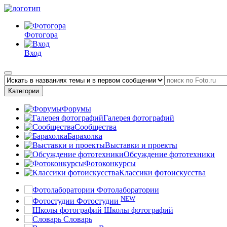
Фотогора
Вход
Категории
Форумы
Галерея фотографий
Сообщества
Барахолка
Выставки и проекты
Обсуждение фототехники
Фотоконкурсы
Классики фотоискусства
Фотолаборатории
NEW
Фотостудии
Школы фотографий
Словарь