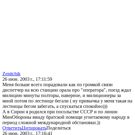
Zenitchik
26 июн. 2003 г., 17:11:59
Меня больше всего порадовали как по громкой связи
диспетчер на всю станцию орала про "оператора", поезд ждал
милицию минуты полторы, наверное, и милиционеры за
мной потом по лестнице бегали ( ну привычка у меня такая на
лестницы бегом забегать, а спускаться спокойно)))
А в Сирии я родился при посольстве СССР и по линии
МинОбороны ввиду братской помощи угнетаемому народу в
период сложной международной обстановки.))
Ответить
Цитировать
Поделиться
26 июн. 2003 г., 17:16:41