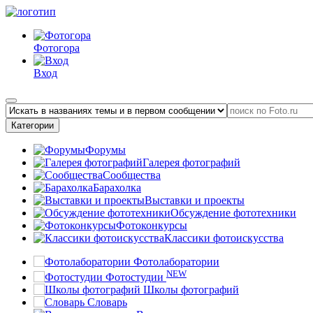
Фотогора
Вход
Категории
Форумы
Галерея фотографий
Сообщества
Барахолка
Выставки и проекты
Обсуждение фототехники
Фотоконкурсы
Классики фотоискусства
Фотолаборатории
NEW
Фотостудии
Школы фотографий
Словарь