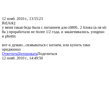
12 нояб. 2010 г., 13:55:23
Re[Ark]:
у меня такая беда была с питанием для сб800.. 2 блока (а-ля sd-
8a ) проработали не более 1/2 года, и заканчмвались. yongnuo
и phottix
вот и думаю...свзяываться с китаем, или купить таки
ориджинал
Ответить
Цитировать
Поделиться
12 нояб. 2010 г., 14:49:50