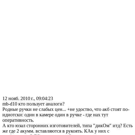
12 нояб. 2010 г., 09:04:23
mb-d10 кто пользует аналоги?
Родные ручки не слабых цен... +не удоство, что акб стоят по-
идиотски: один в камере один в ручке - где нах тут
оперативность.
А кто юзал сторонних изготовителей, типа "дикОм" итд? Есть
же где 2 акумм. вставляются в рукоять. КАк у них с