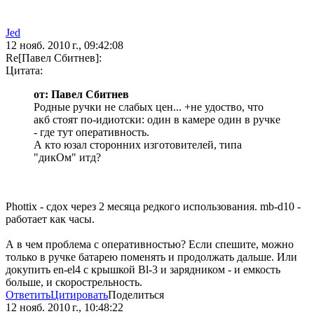
Jed
12 нояб. 2010 г., 09:42:08
Re[Павел Сбитнев]:
Цитата:
от: Павел Сбитнев
Родные ручки не слабых цен... +не удоство, что
акб стоят по-идиотски: один в камере один в ручке
- где тут оперативность.
А кто юзал сторонних изготовителей, типа
"дикОм" итд?
Phottix - сдох через 2 месяца редкого использования. mb-d10 -
работает как часы.
А в чем проблема с оперативностью? Если спешите, можно
только в ручке батарею поменять и продолжать дальше. Или
докупить en-el4 с крышкой Bl-3 и зарядником - и емкость
больше, и скорострельность.
Ответить
Цитировать
Поделиться
12 нояб. 2010 г., 10:48:22