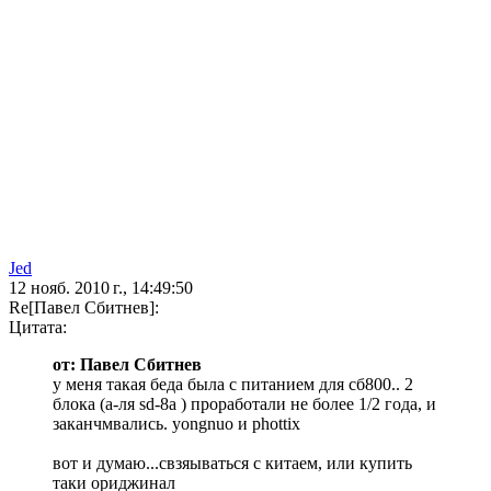
Jed
12 нояб. 2010 г., 14:49:50
Re[Павел Сбитнев]:
Цитата:
от: Павел Сбитнев
у меня такая беда была с питанием для сб800.. 2
блока (а-ля sd-8a ) проработали не более 1/2 года, и
заканчмвались. yongnuo и phottix
вот и думаю...свзяываться с китаем, или купить
таки ориджинал