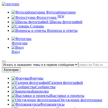
Фотолаборатории
NEW
Фотостудии
Школы фотографий
Словарь
Вопросы и ответы
Фотогора
Вход
Категории
Форумы
Галерея фотографий
Сообщества
Барахолка
Выставки и проекты
Обсуждение фототехники
Фотоконкурсы