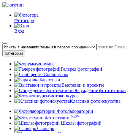
Фотогора
Вход
Категории
Форумы
Галерея фотографий
Сообщества
Барахолка
Выставки и проекты
Обсуждение фототехники
Фотоконкурсы
Классики фотоискусства
Фотолаборатории
NEW
Фотостудии
Школы фотографий
Словарь