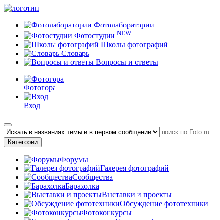
Фотолаборатории
NEW
Фотостудии
Школы фотографий
Словарь
Вопросы и ответы
Фотогора
Вход
Категории
Форумы
Галерея фотографий
Сообщества
Барахолка
Выставки и проекты
Обсуждение фототехники
Фотоконкурсы