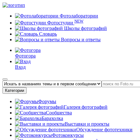
Фотолаборатории
NEW
Фотостудии
Школы фотографий
Словарь
Вопросы и ответы
Фотогора
Вход
Категории
Форумы
Галерея фотографий
Сообщества
Барахолка
Выставки и проекты
Обсуждение фототехники
Фотоконкурсы