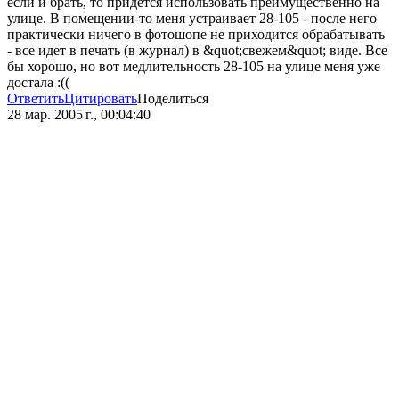
если и брать, то придется использовать преимущественно на
улице. В помещении-то меня устраивает 28-105 - после него
практически ничего в фотошопе не приходится обрабатывать
- все идет в печать (в журнал) в &quot;свежем&quot; виде. Все
бы хорошо, но вот медлительность 28-105 на улице меня уже
достала :((
Ответить
Цитировать
Поделиться
28 мар. 2005 г., 00:04:40