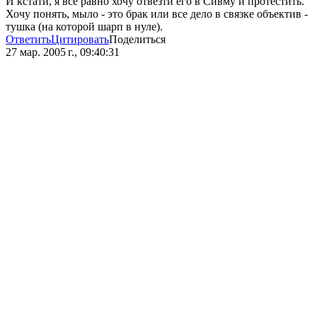
И кстати, я все равно хочу отвезти его в Сивму и протестить.
Хочу понять, мыло - это брак или все дело в связке объектив -
тушка (на которой шарп в нуле).
Ответить
Цитировать
Поделиться
27 мар. 2005 г., 09:40:31