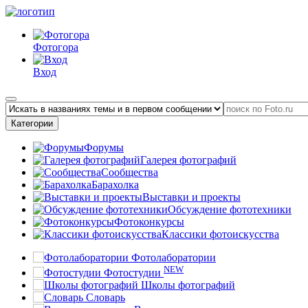
Фотогора
Вход
Категории
Форумы
Галерея фотографий
Сообщества
Барахолка
Выставки и проекты
Обсуждение фототехники
Фотоконкурсы
Классики фотоискусства
Фотолаборатории
NEW
Фотостудии
Школы фотографий
Словарь