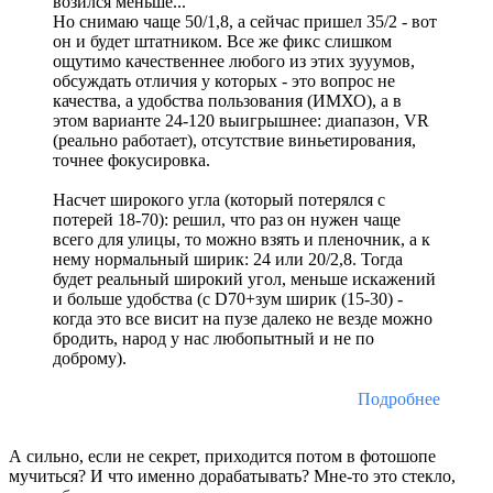
возился меньше...
Но снимаю чаще 50/1,8, а сейчас пришел 35/2 - вот
он и будет штатником. Все же фикс слишком
ощутимо качественнее любого из этих зууумов,
обсуждать отличия у которых - это вопрос не
качества, а удобства пользования (ИМХО), а в
этом варианте 24-120 выигрышнее: диапазон, VR
(реально работает), отсутствие виньетирования,
точнее фокусировка.
Насчет широкого угла (который потерялся с
потерей 18-70): решил, что раз он нужен чаще
всего для улицы, то можно взять и пленочник, а к
нему нормальный ширик: 24 или 20/2,8. Тогда
будет реальный широкий угол, меньше искажений
и больше удобства (с D70+зум ширик (15-30) -
когда это все висит на пузе далеко не везде можно
бродить, народ у нас любопытный и не по
доброму).
Подробнее
А сильно, если не секрет, приходится потом в фотошопе
мучиться? И что именно дорабатывать? Мне-то это стекло,