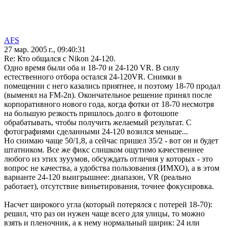
AFS
27 мар. 2005 г., 09:40:31
Re: Кто общался с Nikon 24-120.
Одно время были оба и 18-70 и 24-120 VR. В силу
естественного отбора остался 24-120VR. Снимки в
помещении с него казались приятнее, и поэтому 18-70 продал
(выменял на FM-2n). Окончательное решение принял после
корпоративного нового года, когда фотки от 18-70 несмотря
на большую резкость пришлось долго в фотошопе
обрабатывать, чтобы получить желаемый результат. С
фотографиями сделанными 24-120 возился меньше...
Но снимаю чаще 50/1,8, а сейчас пришел 35/2 - вот он и будет
штатником. Все же фикс слишком ощутимо качественнее
любого из этих зууумов, обсуждать отличия у которых - это
вопрос не качества, а удобства пользования (ИМХО), а в этом
варианте 24-120 выигрышнее: диапазон, VR (реально
работает), отсутствие виньетирования, точнее фокусировка.
Насчет широкого угла (который потерялся с потерей 18-70):
решил, что раз он нужен чаще всего для улицы, то можно
взять и пленочник, а к нему нормальный ширик: 24 или