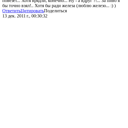
повезёт... Хотя врядли, конечно... Ну - а вдруг ?!... За пиво я
бы точно взял!.. Хотя бы ради железа (люблю железо... :) )
Ответить
Цитировать
Поделиться
13 дек. 2011 г., 00:30:32