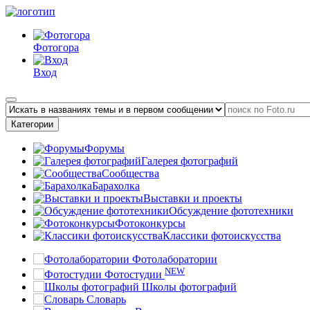
Фотогора
Вход
Категории
Форумы
Галерея фотографий
Сообщества
Барахолка
Выставки и проекты
Обсуждение фототехники
Фотоконкурсы
Классики фотоискусства
Фотолаборатории
NEW
Фотостудии
Школы фотографий
Словарь