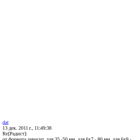
dat
13 дек. 2011 г., 11:49:38
Re[Радист]:
от формата зависит, для 35 -50 мм, для 6х7 - 80 мм, для 6х9 -