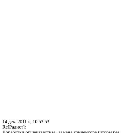
14 дек. 2011 г., 10:53:53
Re[Радист]:
Доработки общеизвестны - замена конденсора (чтобы без