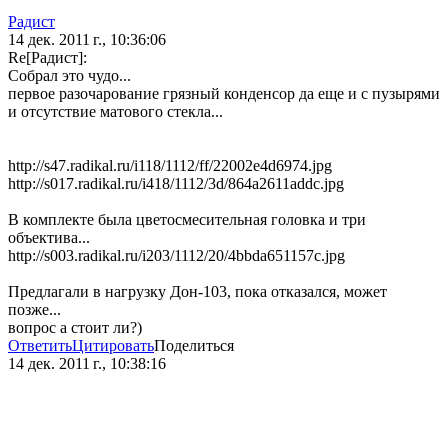
Радист
14 дек. 2011 г., 10:36:06
Re[Радист]:
Собрал это чудо...
первое разочарование грязный конденсор да еще и с пузырями
и отсутствие матового стекла...
http://s47.radikal.ru/i118/1112/ff/22002e4d6974.jpg
http://s017.radikal.ru/i418/1112/3d/864a2611addc.jpg
В комплекте была цветосмесительная головка и три
объектива...
http://s003.radikal.ru/i203/1112/20/4bbda651157c.jpg
Предлагали в нагрузку Дон-103, пока отказался, может
позже...
вопрос а стоит ли?)
Ответить
Цитировать
Поделиться
14 дек. 2011 г., 10:38:16