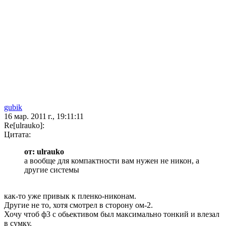
gubik
16 мар. 2011 г., 19:11:11
Re[ulrauko]:
Цитата:
от: ulrauko
а вообще для компактности вам нужен не никон, а
другие системы
как-то уже привык к пленко-никонам.
Другие не то, хотя смотрел в сторону ом-2.
Хочу чтоб ф3 с обьективом был максимально тонкий и влезал
в сумку.