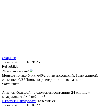
СтарПёр
16 мар. 2011 г., 18:28:25
Re[gubik]:
24 мм вам мало?
Меньше только блин м40/2.8 пентаксовский, 18мм длиной.
есть еще 40/2 Ultron, но размеров не знаю - а на вид
махонький.
А не, он большой - в сложеном состоянии 24 мм http://
камера.ru/articles.htm?id=45
Ответить
Цитировать
Поделиться
16 мар. 2011 г., 18:36:22