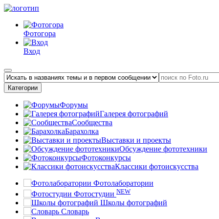
Фотогора
Вход
Категории
Форумы
Галерея фотографий
Сообщества
Барахолка
Выставки и проекты
Обсуждение фототехники
Фотоконкурсы
Классики фотоискусства
Фотолаборатории
NEW
Фотостудии
Школы фотографий
Словарь