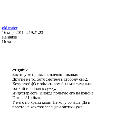
old major
16 мар. 2011 г., 19:21:23
Re[gubik]:
Цитата:
от:gubik
как-то уже привык к пленко-никонам.
Другие не то, хотя смотрел в сторону ом-2.
Хочу чтоб ф3 с обьективом был максимально
тонкий и влезал в сумку.
Индустар есть. Иногда пользую его на кэноне.
Гелиос 81н был.
У него по краям каша. Не хочу больше. Да и
просто не хочется совецкой оптики уже.