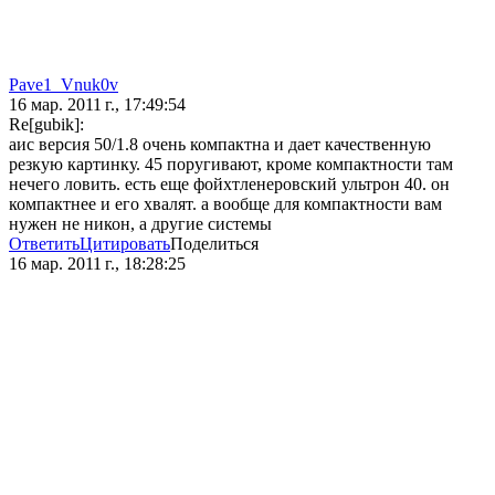
Pave1_Vnuk0v
16 мар. 2011 г., 17:49:54
Re[gubik]:
аис версия 50/1.8 очень компактна и дает качественную
резкую картинку. 45 поругивают, кроме компактности там
нечего ловить. есть еще фойхтленеровский ультрон 40. он
компактнее и его хвалят. а вообще для компактности вам
нужен не никон, а другие системы
Ответить
Цитировать
Поделиться
16 мар. 2011 г., 18:28:25