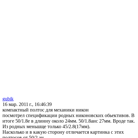
gubik
16 мар. 2011 г., 16:46:39
компактный полтос для механики никон
посмотрел спецификации родных никоновских обьективов. В
итоге 50/1.8е в длинну около 24мм. 50/1.8аис 27мм. Вроде так.
Из родных меньшще только 45/2.8(17мм).
Насколько и в какую сторону отличается картинка с этих
полтосов от 50/2 аи.