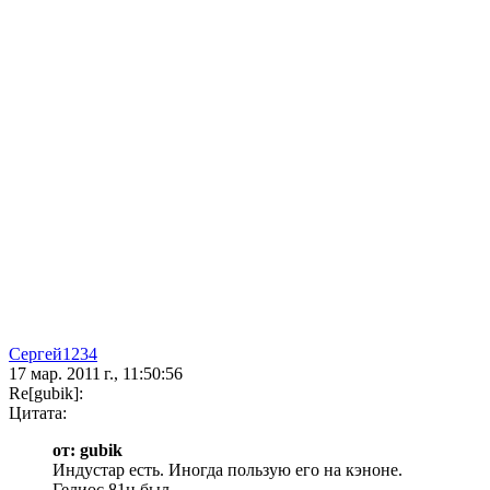
Сергей1234
17 мар. 2011 г., 11:50:56
Re[gubik]:
Цитата:
от: gubik
Индустар есть. Иногда пользую его на кэноне.
Гелиос 81н был.