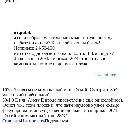
Цитата:
от:gubik
а если собрать максимально компактную систему
на базе никон фм? Какие обьективы брать?
Например 24-50-100
ну сотка однозначно 105/2.5, полтос 1.8, а ширик?
Знаю скопар 20/3.5 и никон 20/4 относительно
компактны, но мне надо чуток поуже.
Подробнее
105/2.5 совсем не компактный и не лёгкий. Смотрите 85/2
маленький и лёгонький.
50/1.8 Е или Аис(у Е вроде просветление ещё однослойное).
Фойхт 40/2 тоже плоский, что даже неудобно узкое кольцо
фокусировки и он существенно дороже. Из шириков 20/4
лёгкий и компактный. или 28/3.5
Ответить
Цитировать
Поделиться