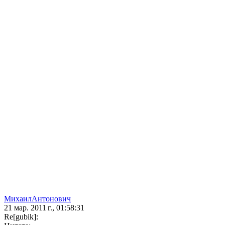
МихаилАнтонович
21 мар. 2011 г., 01:58:31
Re[gubik]: