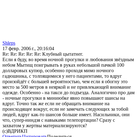
Shleps
17 февр. 2006 г., 20:16:04
Re: Re: Re: Re: Re: Клубный цытатнег.
Если я буду, во время ночной прогулки и любования звёздным
небом Мытищ поигрывать в руках небольшой пачкой 100
долларовых купюр, особенно проходя мимо ночного
гадюшника, с толпящимися у него пациентами, то вдруг
произойдёт с большей вероятностью, чем если я обогну это
место за 500 метров в неяркой и не привлекающей внимание
одежде. Особенно - на такси до подъезда. Аналогично про дам
- ночные прогулки в миниюбке явно повышают шансы на
вдруг. Точно так же если не обращать внимание на
происходящее вокруг, если не замечать следующих за тобой
людей, вдруг как-то шансов больше имеет. Насильники, они
что, супер-ниндзя с навыками телепортации? Сразу с
захватом у жертвы материализируются?
(c)ВДРИКП
Ответить
Цитировать
Поделиться