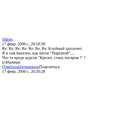
Shleps
17 февр. 2006 г., 20:18:58
Re: Re: Re: Re: Re: Re: Re: Клубный цытатнег.
Я и сам банален, как батон "Нарезной"....
Что то вроде курсов "Кролег, стань тигаром !" ?
(c)Hartman
Ответить
Цитировать
Поделиться
17 февр. 2006 г., 20:20:28