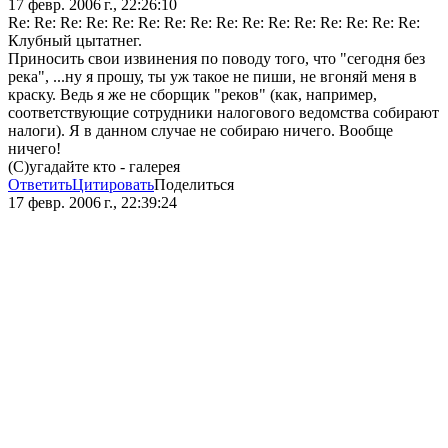
17 февр. 2006 г., 22:26:10
Re: Re: Re: Re: Re: Re: Re: Re: Re: Re: Re: Re: Re: Re: Re: Re:
Клубный цытатнег.
Приносить свои извинения по поводу того, что "сегодня без
река", ...ну я прошу, ты уж такое не пиши, не вгоняй меня в
краску. Ведь я же не сборщик "реков" (как, например,
соответствующие сотрудники налогового ведомства собирают
налоги). Я в данном случае не собираю ничего. Вообще
ничего!
(С)угадайте кто - галерея
Ответить
Цитировать
Поделиться
17 февр. 2006 г., 22:39:24