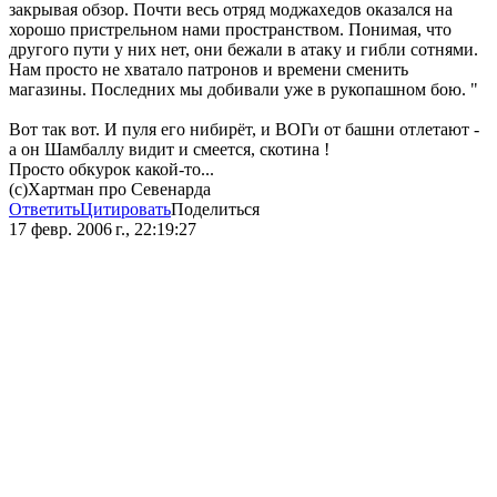
закрывая обзор. Почти весь отряд моджахедов оказался на
хорошо пристрельном нами пространством. Понимая, что
другого пути у них нет, они бежали в атаку и гибли сотнями.
Нам просто не хватало патронов и времени сменить
магазины. Последних мы добивали уже в рукопашном бою. "
Вот так вот. И пуля его нибирёт, и ВОГи от башни отлетают -
а он Шамбаллу видит и смеется, скотина !
Просто обкурок какой-то...
(с)Хартман про Севенарда
Ответить
Цитировать
Поделиться
17 февр. 2006 г., 22:19:27