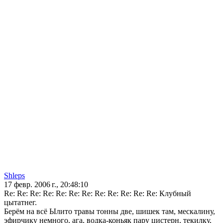
Shleps
17 февр. 2006 г., 20:48:10
Re: Re: Re: Re: Re: Re: Re: Re: Re: Re: Re: Re: Клубный
цытатнег.
Берём на всё Ылито травы тонны две, шишек там, мескалину,
эфирчику немного, ага, водка-коньяк пару цистерн, текилку,