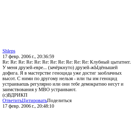
Shleps
17 февр. 2006 г., 20:36:59
Re: Re: Re: Re: Re: Re: Re: Re: Re: Re: Re: Клубный цытатнег.
У меня друзей-евре... (зачёркнуто) друзей-жЫдёнышей
дофига. Я в мастерстве геноцида уже достиг заоблачных
высот. С ними по другому нельзя - или ты им геноцид
устраиваешь регулярно или они тебе демократию несут и
заимствования у МВО устраивают.
(c)ВДРИКП
Ответить
Цитировать
Поделиться
17 февр. 2006 г., 20:48:10