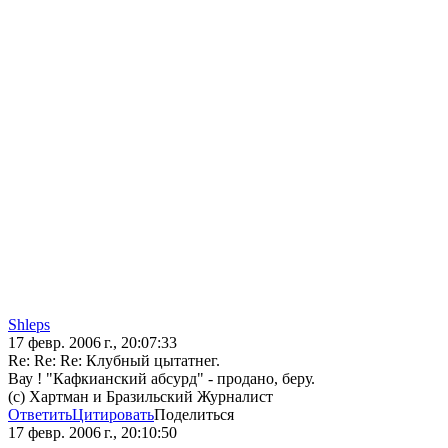
Shleps
17 февр. 2006 г., 20:07:33
Re: Re: Re: Клубный цытатнег.
Вау ! "Кафкианский абсурд" - продано, беру.
(с) Хартман и Бразильский Журналист
Ответить
Цитировать
Поделиться
17 февр. 2006 г., 20:10:50