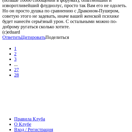
(больше 10000 сообщений в форумах), опытнейший и
изворотливейший флудиолус, просто так Вам его не одолеть.
Но он просто душка по сравнению с Драконом-Пушером,
советую этого не задевать, иначе вашей женской психике
будет нанесён серьёзный урон. С остальными можно по-
доброму ругаться сколько хотите.
(с)eduard
Ответить
Цитировать
Поделиться
1
2
3
...
27
28
Правила Клуба
О Клубе
Вход / Регистрация