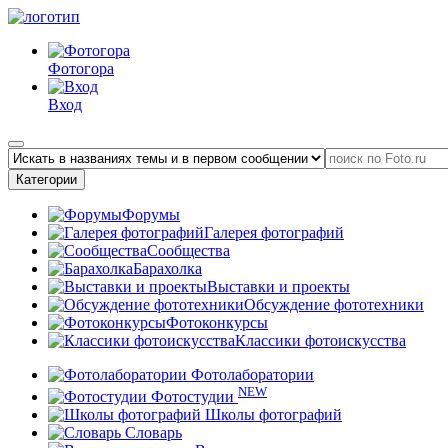
Фотогора
Вход
Категории
Форумы
Галерея фотографий
Сообщества
Барахолка
Выставки и проекты
Обсуждение фототехники
Фотоконкурсы
Классики фотоискусства
Фотолаборатории
NEW
Фотостудии
Школы фотографий
Словарь