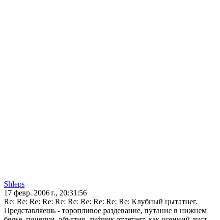
Shleps
17 февр. 2006 г., 20:31:56
Re: Re: Re: Re: Re: Re: Re: Re: Re: Re: Клубный цытатнег.
Представляешь - торопливое раздевание, путание в нижнем
белье, поцелуи, объятия, лифчик отлетает, как осенний лист,