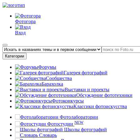
Фотогора
Вход
Категории
Форумы
Галерея фотографий
Сообщества
Барахолка
Выставки и проекты
Обсуждение фототехники
Фотоконкурсы
Классики фотоискусства
Фотолаборатории
NEW
Фотостудии
Школы фотографий
Словарь