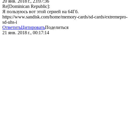
20 янв. 2018 г., 23:07:36
Re[Dominican Republic]:
Я пользуюсь вот этой серией на 64Гб.
https://www.sandisk.com/home/memory-cards/sd-cards/extremepro-
sd-uhs-i
Ответить
Цитировать
Поделиться
21 янв. 2018 г., 00:17:14