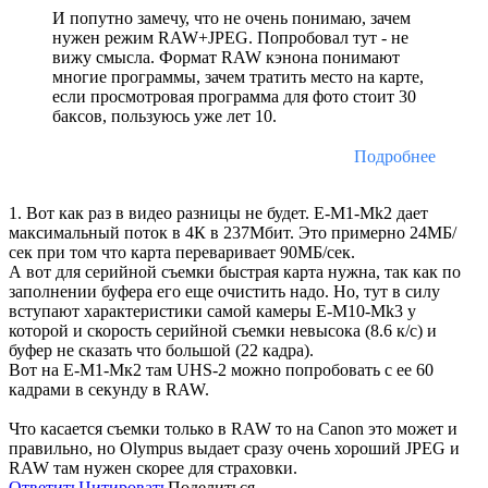
И попутно замечу, что не очень понимаю, зачем
нужен режим RAW+JPEG. Попробовал тут - не
вижу смысла. Формат RAW кэнона понимают
многие программы, зачем тратить место на карте,
если просмотровая программа для фото стоит 30
баксов, пользуюсь уже лет 10.
Подробнее
1. Вот как раз в видео разницы не будет. E-M1-Mk2 дает
максимальный поток в 4К в 237Мбит. Это примерно 24МБ/
сек при том что карта переваривает 90МБ/сек.
А вот для серийной съемки быстрая карта нужна, так как по
заполнении буфера его еще очистить надо. Но, тут в силу
вступают характеристики самой камеры E-M10-Mk3 у
которой и скорость серийной съемки невысока (8.6 к/с) и
буфер не сказать что большой (22 кадра).
Вот на Е-М1-Мк2 там UHS-2 можно попробовать с ее 60
кадрами в секунду в RAW.
Что касается съемки только в RAW то на Canon это может и
правильно, но Olympus выдает сразу очень хороший JPEG и
RAW там нужен скорее для страховки.
Ответить
Цитировать
Поделиться