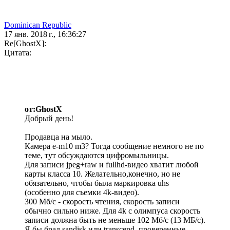
Dominican Republic
17 янв. 2018 г., 16:36:27
Re[GhostX]:
Цитата:
от:GhostX
Добрый день!
Продавца на мыло.
Камера e-m10 m3? Тогда сообщение немного не по
теме, тут обсуждаются цифромыльницы.
Для записи jpeg+raw и fullhd-видео хватит любой
карты класса 10. Желательно,конечно, но не
обязательно, чтобы была маркировка uhs
(особенно для съемки 4k-видео).
300 Мб/с - скорость чтения, скорость записи
обычно сильно ниже. Для 4k с олимпуса скорость
записи должна быть не меньше 102 Мб/с (13 МБ/с).
Я бы брал sandisk или transcend, проверенные