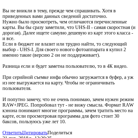
Вы не вникли в тему, прежде чем спрашивать. Хотя в
приведенных вами данных сведений достаточно.
Нужно было просмотреть, чем отличаются перечисленные
карты. Вы бы сразу заметили, что UHS-II - самая скоростная (и
дорогая). Далее ищете самувю дешевую из карт этого класса -
и все.
Если в бюджет не влазит или трудно найти, то следующий
выбор - UHS-I. Для своего нового фотоаппарата я купил 2
именно такие (версию 2 он не поддерживает).
Разница если и будет заметна пользователю, то в 4К видео.
При серийной съемке инфа обычно загружается в буфер, а уж
из нее выгружается на карту. Чтобы не ограничивать
пользователя.
И попутно замечу, что не очень понимаю, зачем нужен режим
RAW+JPEG. Попробовал тут - не вижу смысла. Формат RAW
кэнона понимают многие программы, зачем тратить место на
карте, если просмотровая программа для фото стоит 30
баксов, пользуюсь уже лет 10.
Ответить
Цитировать
Поделиться