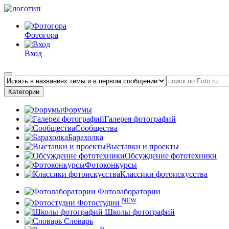
Фотогора
Вход
Категории
Форумы
Галерея фотографий
Сообщества
Барахолка
Выставки и проекты
Обсуждение фототехники
Фотоконкурсы
Классики фотоискусства
Фотолаборатории
NEW
Фотостудии
Школы фотографий
Словарь