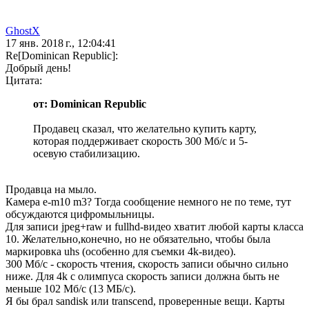
GhostX
17 янв. 2018 г., 12:04:41
Re[Dominican Republic]:
Добрый день!
Цитата:
от: Dominican Republic
Продавец сказал, что желательно купить карту,
которая поддерживает скорость 300 Мб/с и 5-
осевую стабилизацию.
Продавца на мыло.
Камера e-m10 m3? Тогда сообщение немного не по теме, тут
обсуждаются цифромыльницы.
Для записи jpeg+raw и fullhd-видео хватит любой карты класса
10. Желательно,конечно, но не обязательно, чтобы была
маркировка uhs (особенно для съемки 4k-видео).
300 Мб/с - скорость чтения, скорость записи обычно сильно
ниже. Для 4k с олимпуса скорость записи должна быть не
меньше 102 Мб/с (13 МБ/с).
Я бы брал sandisk или transcend, проверенные вещи. Карты