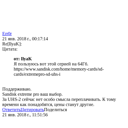
Err0r
21 янв. 2018 г., 00:17:14
Re[IlyaK]:
Цитата:
от: IlyaK
Я пользуюсь вот этой серией на 64Гб.
https://www.sandisk.com/home/memory-cards/sd-
cards/extremepro-sd-uhs-i
Поддерживаю.
Sandisk extreme pro ваш выбор.
За UHS-2 сейчас нет особо смысла переплачивать. К тому
времени как понадобятся, цены станут другие.
Ответить
Цитировать
Поделиться
21 янв. 2018 г., 11:51:56