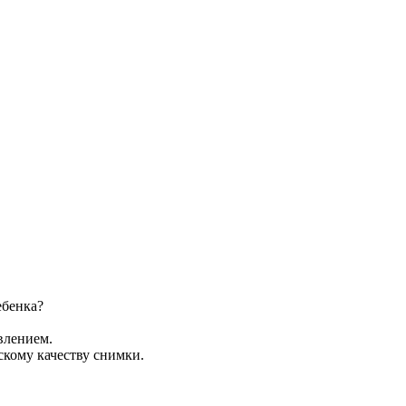
ебенка?
влением.
скому качеству снимки.