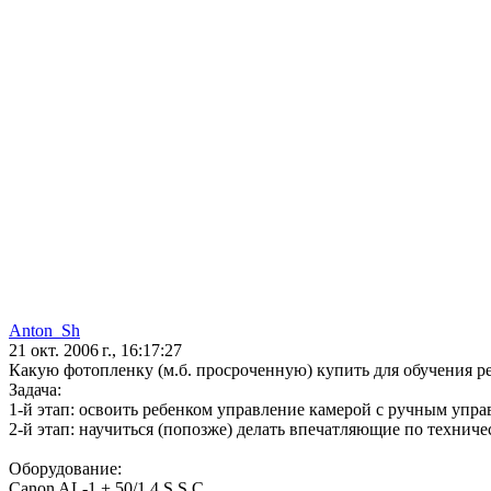
Anton_Sh
21 окт. 2006 г., 16:17:27
Какую фотопленку (м.б. просроченную) купить для обучения р
Задача:
1-й этап: освоить ребенком управление камерой с ручным упра
2-й этап: научиться (попозже) делать впечатляющие по техниче
Оборудование:
Canon AL-1 + 50/1.4 S.S.C.