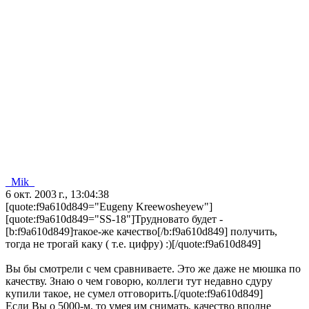
_Mik_
6 окт. 2003 г., 13:04:38
[quote:f9a610d849="Eugeny Kreewosheyew"]
[quote:f9a610d849="SS-18"]Трудновато будет -
[b:f9a610d849]такое-же качество[/b:f9a610d849] получить,
тогда не трогай каку ( т.е. цифру) :)[/quote:f9a610d849]
Вы бы смотрели с чем сравниваете. Это же даже не мюшка по
качеству. Знаю о чем говорю, коллеги тут недавно сдуру
купили такое, не сумел отговорить.[/quote:f9a610d849]
Если Вы о 5000-м, то умея им снимать, качество вполне