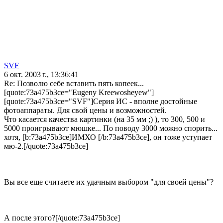
SVF
6 окт. 2003 г., 13:36:41
Re: Позволю себе вставить пять копеек...
[quote:73a475b3ce="Eugeny Kreewosheyew"]
[quote:73a475b3ce="SVF"]Серия ИС - вполне достойные
фотоаппараты. Для свой цены и возможностей.
Что касается качества картинки (на 35 мм ;) ), то 300, 500 и
5000 проигрывают мюшке... По поводу 3000 можно спорить...
хотя, [b:73a475b3ce]ИМХО [/b:73a475b3ce], он тоже уступает
мю-2.[/quote:73a475b3ce]
Вы все еще считаете их удачным выбором "для своей цены"?
А после этого?[/quote:73a475b3ce]