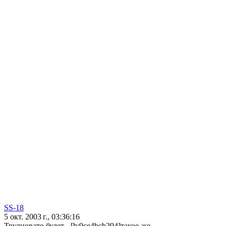
SS-18
5 окт. 2003 г., 03:36:16
Трудновато будет - [b:9ce4bcb294]такое-же