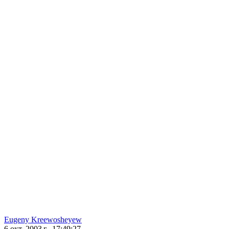
Eugeny Kreewosheyew
6 окт. 2003 г., 17:49:27