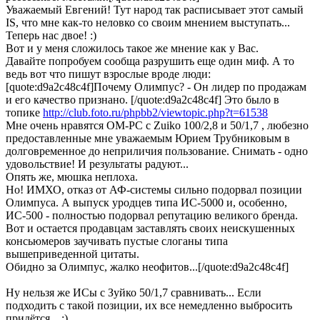
Уважаемый Евгений! Тут народ так расписывает этот самый
IS, что мне как-то неловко со своим мнением выступать...
Теперь нас двое! :)
Вот и у меня сложилось такое же мнение как у Вас.
Давайте попробуем сообща разрушить еще один миф. А то
ведь вот что пишут взрослые вроде люди:
[quote:d9a2c48c4f]Почему Олимпус? - Он лидер по продажам
и его качество признано. [/quote:d9a2c48c4f] Это было в
топике
http://club.foto.ru/phpbb2/viewtopic.php?t=61538
Мне очень нравятся ОМ-РС с Zuiko 100/2,8 и 50/1,7 , любезно
предоставленные мне уважаемым Юрием Трубниковым в
долговременное до неприличия пользование. Снимать - одно
удовольствие! И результаты радуют...
Опять же, мюшка неплоха.
Но! ИМХО, отказ от АФ-системы сильно подорвал позиции
Олимпуса. А выпуск уродцев типа ИС-5000 и, особенно,
ИС-500 - полностью подорвал репутацию великого бренда.
Вот и остается продавцам заставлять своих неискушенных
консьюмеров заучивать пустые слоганы типа
вышеприведенной цитаты.
Обидно за Олимпус, жалко неофитов...[/quote:d9a2c48c4f]
Ну нельзя же ИСы с Зуйко 50/1,7 сравнивать... Если
подходить с такой позиции, их все немедленно выбросить
придётся... :)