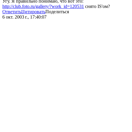
Угу. Я правильно понимаю, что вот это:
http://club.foto.ru/gallery/?work_id=120531
снято IS'ом?
Ответить
Цитировать
Поделиться
6 окт. 2003 г., 17:40:07