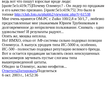
ведь вот что пишут взрослые вроде люди:
[quote:5e1c419c75]Почему Олимпус? - Он лидер по продажам
и его качество признано. [/quote:5e1c419c75] Это было в
топике
http://club.foto.ru/phpbb2/viewtopic.php?t=61538
Мне очень нравятся ОМ-РС с Zuiko 100/2,8 и 50/1,7 , любезно
предоставленные мне уважаемым Юрием Трубниковым в
долговременное до неприличия пользование. Снимать - одно
удовольствие! И результаты радуют...
Опять же, мюшка неплоха.
Но! ИМХО, отказ от АФ-системы сильно подорвал позиции
Олимпуса. А выпуск уродцев типа ИС-5000 и, особенно,
ИС-500 - полностью подорвал репутацию великого бренда.
Вот и остается продавцам заставлять своих неискушенных
консьюмеров заучивать пустые слоганы типа
вышеприведенной цитаты.
Обидно за Олимпус, жалко неофитов...
Ответить
Цитировать
Поделиться
6 окт. 2003 г., 14:52:36