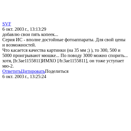
SVF
6 окт. 2003 г., 13:13:29
добавлю свои пять копеек...
Серия ИС - вполне достойные фотоаппараты. Для свой цены
и возможностей.
Что касается качества картинки (на 35 мм ;) ), то 300, 500 и
5000 проигрывают мюшке... По поводу 3000 можно спорить...
хотя, [b:3ae1155811]ИМХО [/b:3ae1155811], он тоже уступает
мю-2.
Ответить
Цитировать
Поделиться
6 окт. 2003 г., 13:25:24