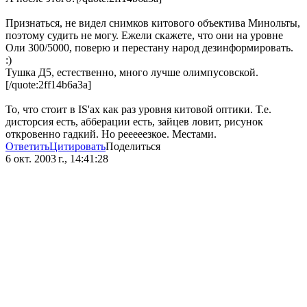
Признаться, не видел снимков китового объектива Минольты,
поэтому судить не могу. Ежели скажете, что они на уровне
Оли 300/5000, поверю и перестану народ дезинформировать.
:)
Тушка Д5, естественно, много лучше олимпусовской.
[/quote:2ff14b6a3a]
То, что стоит в IS'ах как раз уровня китовой оптики. Т.е.
дисторсия есть, абберации есть, зайцев ловит, рисунок
откровенно гадкий. Но рееееезкое. Местами.
Ответить
Цитировать
Поделиться
6 окт. 2003 г., 14:41:28