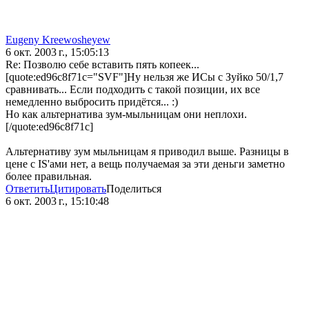
Eugeny Kreewosheyew
6 окт. 2003 г., 15:05:13
Re: Позволю себе вставить пять копеек...
[quote:ed96c8f71c="SVF"]Ну нельзя же ИСы с Зуйко 50/1,7
сравнивать... Если подходить с такой позиции, их все
немедленно выбросить придётся... :)
Но как альтернатива зум-мыльницам они неплохи.
[/quote:ed96c8f71c]
Альтернативу зум мыльницам я приводил выше. Разницы в
цене с IS'ами нет, а вещь получаемая за эти деньги заметно
более правильная.
Ответить
Цитировать
Поделиться
6 окт. 2003 г., 15:10:48