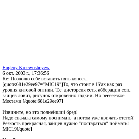
Eugeny Kreewosheyew
6 окт. 2003 г., 17:36:56
Re: Позволю себе вставить пять копеек...
[quote:681e29ee97="MIC19"]То, что стоит в IS'ах как раз
уровня китовой оптики. Т.е. дисторсия есть, абберации есть,
зайцев ловит, рисунок откровенно гадкий. Но рееееезкое.
Местами.[/quote:681e29ee97]
Извините, но это полнейший бред!
Надо сначала самому поснимать, а потом уже кричать отстой!
Резкость прекрасная, зайцев нужно "постараться" поймать!
MIC19[/quote]