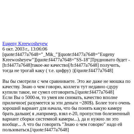
Eugeny Kreewosheyew
6 окт. 2003 г., 13:06:06
[quote:f4477a7648="_Mik_"][quote:f4477a7648="Eugeny
Kreewosheyew"][quote:f4477a7648="SS-18"]Трудновато будет -
[b:f4477a7648]такое-же качество[/b:f4477a7648] получить,
тогда не трогай каку ( т.е. цифру) :)[/quote:f4477a7648]
Вы бы смотрели с чем сравниваете. Это же даже не мюшка по
качеству. Знаю о чем говорю, коллеги тут недавно сдуру
купили такое, не сумел отговорить.[/quote:f4477a7648]
Если Вы о 5000-м, то умея им снимать, качество вполне
приличное( разумеется за эти деньги ~280$). Более того очень
хороший вариант для начала, что бы понять какую камеру
брать дальше( я ,например, взял е-20, пропустив болезненный
вариант сборки системной камеры...), да и нужно ли это
вообще... А что бы говорить "Знаю о чем говорю" надо ей
пользоваться.[/quote:f4477a7648]