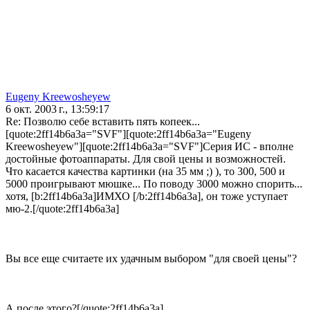
Eugeny Kreewosheyew
6 окт. 2003 г., 13:59:17
Re: Позволю себе вставить пять копеек...
[quote:2ff14b6a3a="SVF"][quote:2ff14b6a3a="Eugeny
Kreewosheyew"][quote:2ff14b6a3a="SVF"]Серия ИС - вполне
достойные фотоаппараты. Для свой цены и возможностей.
Что касается качества картинки (на 35 мм ;) ), то 300, 500 и
5000 проигрывают мюшке... По поводу 3000 можно спорить...
хотя, [b:2ff14b6a3a]ИМХО [/b:2ff14b6a3a], он тоже уступает
мю-2.[/quote:2ff14b6a3a]
Вы все еще считаете их удачным выбором "для своей цены"?
А после этого?[/quote:2ff14b6a3a]