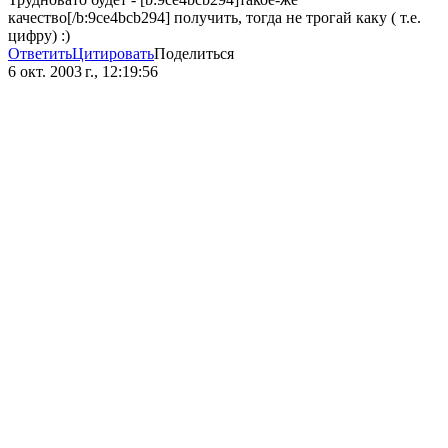
качество[/b:9ce4bcb294] получить, тогда не трогай каку ( т.е.
цифру) :)
Ответить
Цитировать
Поделиться
6 окт. 2003 г., 12:19:56