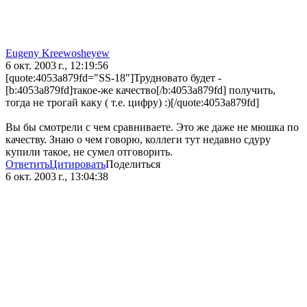
Eugeny Kreewosheyew
6 окт. 2003 г., 12:19:56
[quote:4053a879fd="SS-18"]Трудновато будет -
[b:4053a879fd]такое-же качество[/b:4053a879fd] получить,
тогда не трогай каку ( т.е. цифру) :)[/quote:4053a879fd]
Вы бы смотрели с чем сравниваете. Это же даже не мюшка по
качеству. Знаю о чем говорю, коллеги тут недавно сдуру
купили такое, не сумел отговорить.
Ответить
Цитировать
Поделиться
6 окт. 2003 г., 13:04:38