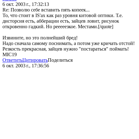
6 окт. 2003 г., 17:32:13
Re: Позволю себе вставить пять копеек...
То, что стоит в IS'ах как раз уровня китовой оптики. Т.е.
дисторсия есть, абберации есть, зайцев ловит, рисунок
откровенно гадкий. Но рееееезкое. Местами.[/quote]
Извините, но это полнейший бред!
Надо сначала самому поснимать, а потом уже кричать отстой!
Резкость прекрасная, зайцев нужно "постараться" поймать!
MIC19
Ответить
Цитировать
Поделиться
6 окт. 2003 г., 17:36:56