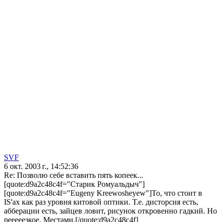
SVF
6 окт. 2003 г., 14:52:36
Re: Позволю себе вставить пять копеек...
[quote:d9a2c48c4f="Старик Ромуальдыч"]
[quote:d9a2c48c4f="Eugeny Kreewosheyew"]То, что стоит в
IS'ах как раз уровня китовой оптики. Т.е. дисторсия есть,
абберации есть, зайцев ловит, рисунок откровенно гадкий. Но
рееееезкое. Местами.[/quote:d9a2c48c4f]