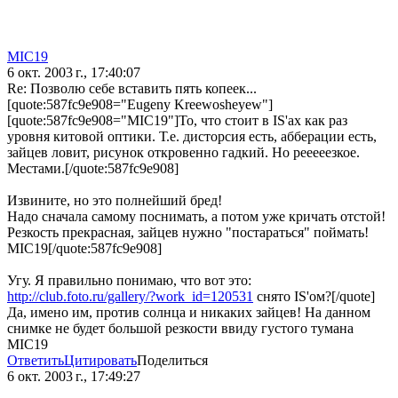
MIC19
6 окт. 2003 г., 17:40:07
Re: Позволю себе вставить пять копеек...
[quote:587fc9e908="Eugeny Kreewosheyew"]
[quote:587fc9e908="MIC19"]То, что стоит в IS'ах как раз
уровня китовой оптики. Т.е. дисторсия есть, абберации есть,
зайцев ловит, рисунок откровенно гадкий. Но рееееезкое.
Местами.[/quote:587fc9e908]
Извините, но это полнейший бред!
Надо сначала самому поснимать, а потом уже кричать отстой!
Резкость прекрасная, зайцев нужно "постараться" поймать!
MIC19[/quote:587fc9e908]
Угу. Я правильно понимаю, что вот это:
http://club.foto.ru/gallery/?work_id=120531
снято IS'ом?[/quote]
Да, имено им, против солнца и никаких зайцев! На данном
снимке не будет большой резкости ввиду густого тумана
MIC19
Ответить
Цитировать
Поделиться
6 окт. 2003 г., 17:49:27