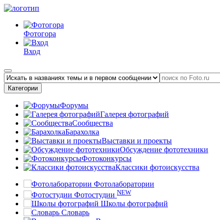
Фотогора
Вход
Категории
Форумы
Галерея фотографий
Сообщества
Барахолка
Выставки и проекты
Обсуждение фототехники
Фотоконкурсы
Классики фотоискусства
Фотолаборатории
NEW
Фотостудии
Школы фотографий
Словарь