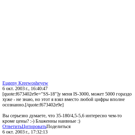
Eugeny Kreewosheyew
6 окт. 2003 г., 16:40:47
[quote:f673402e9e="SS-18"]у меня IS-3000, может 5000 гораздо
хуже - не знаю, но этот я взял вместо любой цифры вполне
осознанно.[/quote:f673402e9e]
Вы серьезно думаете, что 35-180/4,5-5,6 интересно чем-то
кроме цены? :-) Блаженны наивные :)
Ответить
Цитировать
Поделиться
6 окт. 2003 г., 17:32:13