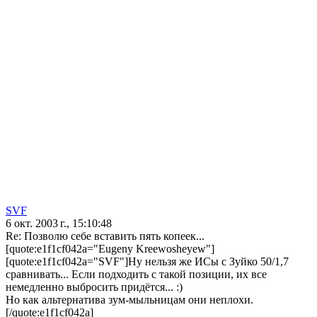
SVF
6 окт. 2003 г., 15:10:48
Re: Позволю себе вставить пять копеек...
[quote:e1f1cf042a="Eugeny Kreewosheyew"]
[quote:e1f1cf042a="SVF"]Ну нельзя же ИСы с Зуйко 50/1,7
сравнивать... Если подходить с такой позиции, их все
немедленно выбросить придётся... :)
Но как альтернатива зум-мыльницам они неплохи.
[/quote:e1f1cf042a]