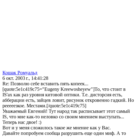
Кошак Ромуальд
6 окт. 2003 г., 14:41:28
Re: Позволю себе вставить пять копеек...
[quote:5e1c419c75="Eugeny Kreewosheyew"]То, что стоит в
IS'ах как раз уровня китовой оптики. Т.е. дисторсия есть,
абберации есть, зайцев ловит, рисунок откровенно гадкий. Но
рееееезкое. Местами.[/quote:5e1c419c75]
Уважаемый Евгений! Тут народ так расписывает этот самый
IS, что мне как-то неловко со своим мнением выступать...
Теперь нас двое! :)
Вот и у меня сложилось такое же мнение как у Вас.
Давайте попробуем сообща разрушить еще один миф. А то