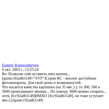
Eugeny Kreewosheyew
6 окт. 2003 г., 13:25:24
Re: Позволю себе вставить пять копеек...
[quote:c92adb1149="SVF"]Серия ИС - вполне достойные
фотоаппараты. Для свой цены и возможностей.
Что касается качества картинки (на 35 мм ;) ), то 300, 500 и
5000 проигрывают мюшке... По поводу 3000 можно спорить...
хотя, [b:c92adb1149]ИМХО [/b:c92adb1149], он тоже уступает
мю-2.[/quote:c92adb1149]