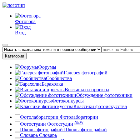
Фотогора
Вход
Категории
Форумы
Галерея фотографий
Сообщества
Барахолка
Выставки и проекты
Обсуждение фототехники
Фотоконкурсы
Классики фотоискусства
Фотолаборатории
NEW
Фотостудии
Школы фотографий
Словарь