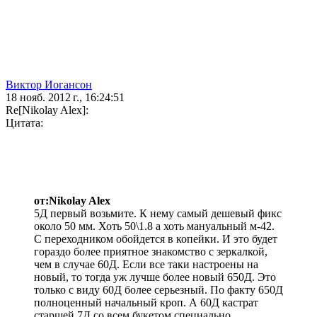
Виктор Иогансон
18 нояб. 2012 г., 16:24:51
Re[Nikolay Alex]:
Цитата:
от:Nikolay Alex
5Д первый возьмите. К нему самый дешевый фикс
около 50 мм. Хоть 50\1.8 а хоть мануальный м-42.
С переходником обойдется в копейки. И это будет
гораздо более приятное знакомство с зеркалкой,
чем в случае 60Д. Если все таки настроены на
новый, то тогда уж лучше более новый 650Д. Это
только с виду 60Д более серьезный. По факту 650Д
полноценный начальный кроп. А 60Д кастрат
старшей 7Д со всем букетом специально