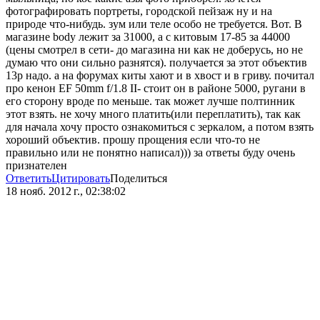
фотографировать портреты, городской пейзаж ну и на
природе что-нибудь. зум или теле особо не требуется. Вот. В
магазине body лежит за 31000, а с китовым 17-85 за 44000
(цены смотрел в сети- до магазина ни как не доберусь, но не
думаю что они сильно разнятся). получается за этот объектив
13р надо. а на форумах киты хают и в хвост и в гриву. почитал
про кенон EF 50mm f/1.8 II- стоит он в районе 5000, ругани в
его сторону вроде по меньше. так может лучше полтинник
этот взять. не хочу много платить(или переплатить), так как
для начала хочу просто ознакомиться с зеркалом, а потом взять
хороший объектив. прошу прощения если что-то не
правильно или не понятно написал))) за ответы буду очень
признателен
Ответить
Цитировать
Поделиться
18 нояб. 2012 г., 02:38:02