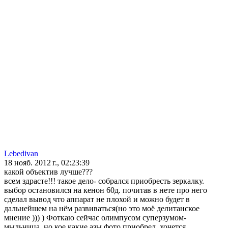
Lebedivan
18 нояб. 2012 г., 02:23:39
какой объектив лучше???
всем здрасте!!! такое дело- собрался приобресть зеркалку.
выбор остановился на кенон 60д. почитав в нете про него
сделал вывод что аппарат не плохой и можно будет в
дальнейшем на нём развиваться(но это моё делитанское
мнение ))) ) Фоткаю сейчас олимпусом суперзумом-
мыльница, но кое какие азы фото приобрел. хочется