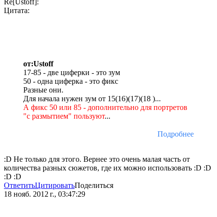
Re[Ustoff]:
Цитата:
от:Ustoff
17-85 - две циферки - это зум
50 - одна циферка - это фикс
Разные они.
Для начала нужен зум от 15(16)(17)(18 )...
А фикс 50 или 85 - дополнительно для портретов
"с размытием" пользуют
...
Подробнее
:D Не только для этого. Вернее это очень малая часть от
количества разных сюжетов, где их можно использовать :D :D
:D :D
Ответить
Цитировать
Поделиться
18 нояб. 2012 г., 03:47:29