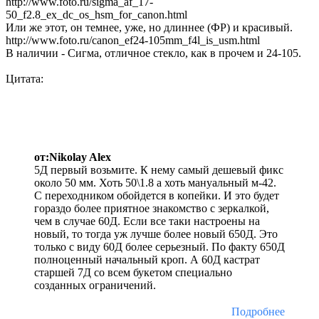
http://www.foto.ru/sigma_af_17-
50_f2.8_ex_dc_os_hsm_for_canon.html
Или же этот, он темнее, уже, но длиннее (ФР) и красивый.
http://www.foto.ru/canon_ef24-105mm_f4l_is_usm.html
В наличии - Сигма, отличное стекло, как в прочем и 24-105.
Цитата:
от:Nikolay Alex
5Д первый возьмите. К нему самый дешевый фикс
около 50 мм. Хоть 50\1.8 а хоть мануальный м-42.
С переходником обойдется в копейки. И это будет
гораздо более приятное знакомство с зеркалкой,
чем в случае 60Д. Если все таки настроены на
новый, то тогда уж лучше более новый 650Д. Это
только с виду 60Д более серьезный. По факту 650Д
полноценный начальный кроп. А 60Д кастрат
старшей 7Д со всем букетом специально
созданных ограничений.
Подробнее