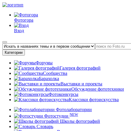
Фотогора
Вход
Категории
Форумы
Галерея фотографий
Сообщества
Барахолка
Выставки и проекты
Обсуждение фототехники
Фотоконкурсы
Классики фотоискусства
Фотолаборатории
NEW
Фотостудии
Школы фотографий
Словарь