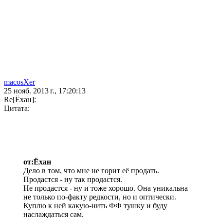
macosXer
25 нояб. 2013 г., 17:20:13
Re[Ёхан]:
Цитата:
от:Ёхан
Дело в том, что мне не горит её продать.
Продастся - ну так продастся.
Не продастся - ну и тоже хорошо. Она уникальна
не только по-факту редкости, но и оптически.
Куплю к ней какую-нить ФФ тушку и буду
наслаждаться сам.