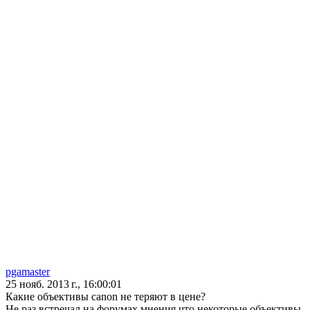
pgamaster
25 нояб. 2013 г., 16:00:01
Какие объективы canon не теряют в цене?
Не раз встречал на форумах мнения что некоторые объективы