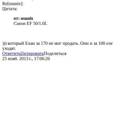
Re[osunix]:
Цитата:
от: osunix
Canon EF 50/1.0L
))) который Ехан за 170 не мог продать. Они и за 100 еле
уходят.
Ответить
Цитировать
Поделиться
25 нояб. 2013 г., 17:06:26