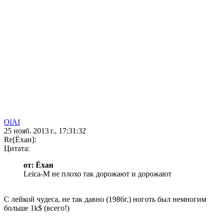
OlAf
25 нояб. 2013 г., 17:31:32
Re[Ёхан]:
Цитата:
от: Ёхан
Leica-M не плохо так дорожают и дорожают
С лейкой чудеса, не так давно (1986г.) ноготь был немногим
больше 1k$ (всего!)