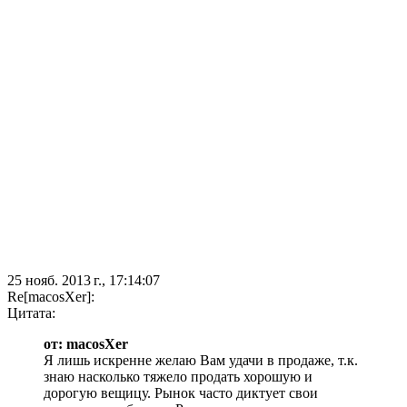
25 нояб. 2013 г., 17:14:07
Re[macosXer]:
Цитата:
от: macosXer
Я лишь искренне желаю Вам удачи в продаже, т.к.
знаю насколько тяжело продать хорошую и
дорогую вещицу. Рынок часто диктует свои