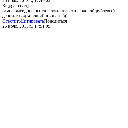
25 нояб. 2013 г., 17:49:03
Re[pgamaster]:
самое выгодное нынче вложение - это годовой рублевый
депозит под хороший процент )))
Ответить
Цитировать
Поделиться
25 нояб. 2013 г., 17:51:05