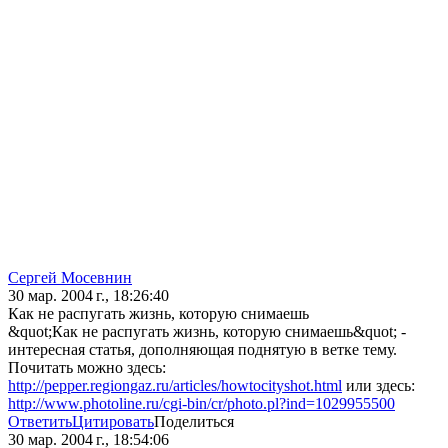
Сергей Мосевнин
30 мар. 2004 г., 18:26:40
Как не распугать жизнь, которую снимаешь
&quot;Как не распугать жизнь, которую снимаешь&quot; -
интересная статья, дополняющая поднятую в ветке тему.
Почитать можно здесь:
http://pepper.regiongaz.ru/articles/howtocityshot.html
или здесь:
http://www.photoline.ru/cgi-bin/cr/photo.pl?ind=1029955500
Ответить
Цитировать
Поделиться
30 мар. 2004 г., 18:54:06