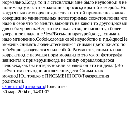
нормально.Когда-то и я стеснялся,и мне было неудобно,и я не
понимал,ну как это можно-не спросясь,скрытой камерой...Но
когда я выл от огорчения,не сняв по этой причине несколько
совершенно удивительных,неповторимых сюжетов,понял,что
надо в себе что-то менять,выходить на какой-то другой,новый
для себя уровень.Нет,это не нахальство,не наглость,а более
уверенное владение.Чем?Всем-аппаратурой,когда снимать
надо мгновенно.Собой,сломав своё неудобство и т.д.&quot;Не
можешь снимать людей,стесняешься-снимай цветочки,это по
тебе&quot;,-издевался я над собой. Разумеется,снимать надо
корректно,не нарушая норм морали,но это уж от фотографа
зависит(я,к примеру,никогда не сниму оправляющегося
человека,как бы интересно,или забавно он это ни делал).Во
всём этом есть одно исключение-дети.Снимать их
можно,НО...только с ПИСЬМЕННОГО(!)разрешения
родителей.
Ответить
Цитировать
Поделиться
30 мар. 2004 г., 14:01:02