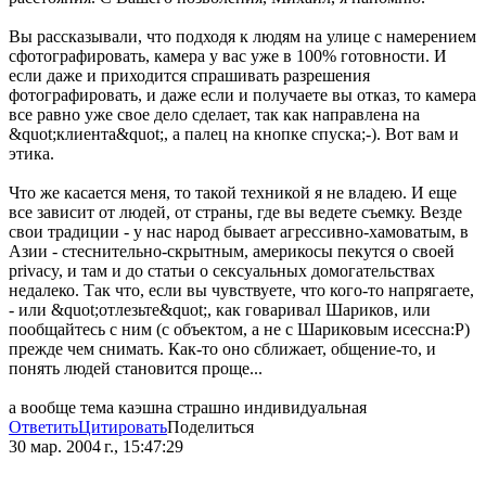
Вы рассказывали, что подходя к людям на улице с намерением
сфотографировать, камера у вас уже в 100% готовности. И
если даже и приходится спрашивать разрешения
фотографировать, и даже если и получаете вы отказ, то камера
все равно уже свое дело сделает, так как направлена на
&quot;клиента&quot;, а палец на кнопке спуска;-). Вот вам и
этика.
Что же касается меня, то такой техникой я не владею. И еще
все зависит от людей, от страны, где вы ведете съемку. Везде
свои традиции - у нас народ бывает агрессивно-хамоватым, в
Азии - стеснительно-скрытным, америкосы пекутся о своей
privacy, и там и до статьи о сексуальных домогательствах
недалеко. Так что, если вы чувствуете, что кого-то напрягаете,
- или &quot;отлезьте&quot;, как говаривал Шариков, или
пообщайтесь с ним (с объектом, а не с Шариковым исессна:P)
прежде чем снимать. Как-то оно сближает, общение-то, и
понять людей становится проще...
а вообще тема каэшна страшно индивидуальная
Ответить
Цитировать
Поделиться
30 мар. 2004 г., 15:47:29