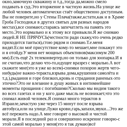
окно,замочную скважину и т.д.,тогда да,можно смело
подавать в суд.Это вторжение в частную жизнь.На улице же
любой человек автоматически стаёт общественно доступным.
Вы не поверите,но у Стены Плача(также,кстати,как и в Храме
Гроба Господня,и в других святых для разных народов
местах),все снимают,стараясь запечатлеть на память это
место.Это нормально и к этому все привыкли.Я же снимаю
людей.Я НЕ ПРЯЧУСЬ(честности ради скажу,что очень редко
приходится таиться),стою рядом и снимаю.Т.е.меня
видят.Если моё присутствие кому-то мешает,мне покажут это
и я отойду.У меня нет мощных объективов(максимум 200
мм).Есть ещё 2х телеконвертер,но он только для зоопарка.И я
не считаю,что делаю что-то,идущее вразрез с моралью.А вот
скажите мне(это я уже ко всем)-снимки похорон жертв чего-
нибудь(не важно-теракта,взрыва дома,крушения самолёта и
т.д.),рыдания и горе близких,кровь и страдания раненых-это
этично?Это не влезание в душу живых в интимнейшие
моменты прощания с погибшими?Сколько мы видим такого
во всех газетах и ни у кого даже мысль не возникает,что это
снимал живой человек.Я снимал много терактов в
Израиле,зачастую уже через 15 минут после взрыва
автобуса,или на улице.Лужи крови,гарь,запахи,звуки...Это же
всё пережить надо.А мне говорят о высокой и чистой
морали.Я в последний раз и совершенно искренне говорю-с
этой самой моралью у меня(это я так думаю)всё