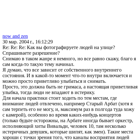
now and zen
30 мар. 2004 г., 16:12:29
Re: Re: Re: Как вы фотографируете людей на улице?
Спрашиваете разрешение?
Снимаю в таком жанре я немного, но все равно скажу, благо я
сам когда-то такую тему начинал.
Я думаю, что все зависит от собственного внутреннего
состояния. И в какой-то момент что-то внутри включается и
можно просто приветливо улыбаться и снимать.
Просто, это должна быть не гримаса, а настоящая приветливая
улыбка, тогда люди не впадают в истерику.
Для начала практики стоит ходить по тем местам, где
внимание людей отвлечено, например Старый Арбат (хотя я
сам терпеть его не могу, и, максимум раз в полгода туда хожу
с камерой), особенно во время каких-нибудь концертов
(только будьте осторожны, на Арбате иногда бывает оркестр,
исполняющий хиты Вивальди, человек 10, там несколько
истеричных девушек, которые шипят, как змеи). Такие места
хороши с точки зрения того, что каналы восприятия людей