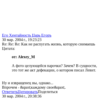
Его Хентайность Царь Егоръ
30 мар. 2004 г., 19:23:23
Re: Re: Re: Как не распугать жизнь, которую снимаешь
Цитата:
от: Alexey_M
А фото целующейся парочки? Зачем? В сущности,
это тот же акт дефекации, о котором писал Левит.
Ну и извращенец вы, однако...
Впрочем - &quot;каждому свое&quot;.
Ответить
Цитировать
Поделиться
30 мар. 2004 г., 20:38:36