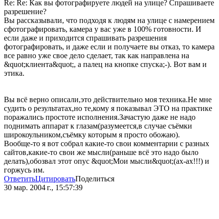
Re: Re: Как вы фотографируете людей на улице? Спрашиваете
разрешение?
Вы рассказывали, что подходя к людям на улице с намерением
сфотографировать, камера у вас уже в 100% готовности. И
если даже и приходится спрашивать разрешения
фотографировать, и даже если и получаете вы отказ, то камера
все равно уже свое дело сделает, так как направлена на
&quot;клиента&quot;, а палец на кнопке спуска;-). Вот вам и
этика.
Вы всё верно описали,это действительно моя техника.Не мне
судить о результатах,но те,кому я показывал ЭТО на практике
поражались простоте исполнения.Зачастую даже не надо
поднимать аппарат к глазам(разумеется,в случае съёмки
широкоульником,съёмку которым я просто обожаю).
Вообще-то я вот собрал какие-то свои комментарии с разных
сайтов,какие-то свои же мысли(раньше всё это надо было
делать),обозвал этот опус &quot;Мои мысли&quot;(ах-ах!!!) и
горжусь им.
Ответить
Цитировать
Поделиться
30 мар. 2004 г., 15:57:39