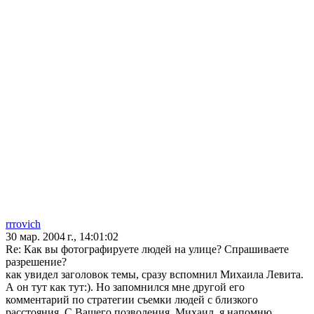
rrrovich
30 мар. 2004 г., 14:01:02
Re: Как вы фотографируете людей на улице? Спрашиваете
разрешение?
как увидел заголовок темы, сразу вспомнил Михаила Левита.
А он тут как тут:). Но запомнился мне другой его
комментарий по стратегии съемки людей с близкого
расстояния. С Вашего позволения, Михаил, я напомню.