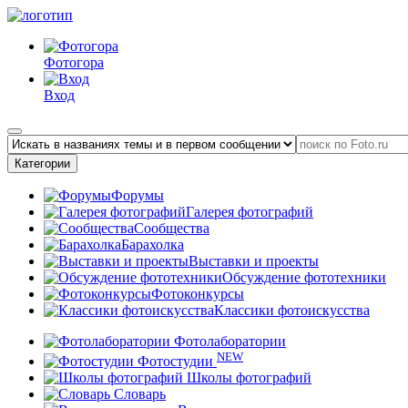
Фотогора
Вход
Категории
Форумы
Галерея фотографий
Сообщества
Барахолка
Выставки и проекты
Обсуждение фототехники
Фотоконкурсы
Классики фотоискусства
Фотолаборатории
NEW
Фотостудии
Школы фотографий
Словарь