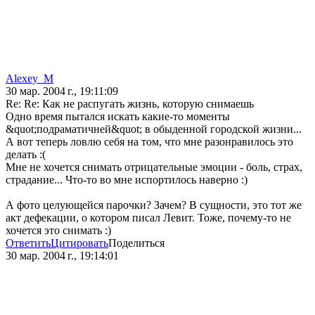
Alexey_M
30 мар. 2004 г., 19:11:09
Re: Re: Как не распугать жизнь, которую снимаешь
Одно время пытался искать какие-то моменты
&quot;подраматичней&quot; в обыденной городской жизни...
А вот теперь ловлю себя на том, что мне разонравилось это
делать :(
Мне не хочется снимать отрицательные эмоции - боль, страх,
страдание... Что-то во мне испортилось наверно :)
А фото целующейся парочки? Зачем? В сущности, это тот же
акт дефекации, о котором писал Левит. Тоже, почему-то не
хочется это снимать :)
Ответить
Цитировать
Поделиться
30 мар. 2004 г., 19:14:01