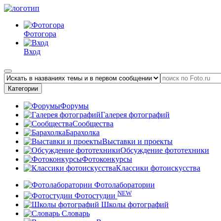
Фотогора
Вход
Категории
Форумы
Галерея фотографий
Сообщества
Барахолка
Выставки и проекты
Обсуждение фототехники
Фотоконкурсы
Классики фотоискусства
Фотолаборатории
NEW
Фотостудии
Школы фотографий
Словарь