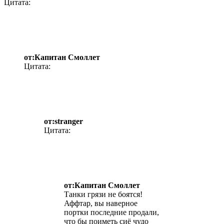
Цитата:
от:Капитан Смоллет
Цитата:
от:stranger
Цитата:
от:Капитан Смоллет
Танки грязи не боятся!
Аффтар, вы наверное
портки последние продали,
что бы поиметь сиё чудо