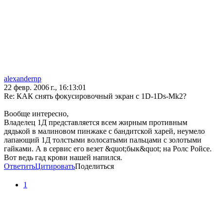
alexandernp
22 февр. 2006 г., 16:13:01
Re: КАК снять фокусировочный экран с 1D-1Ds-Mk2?
Вообще интересно,
Владелец 1Д представляется всем жирным противным
дядькой в малиновом пинжаке с бандитской харей, неумело
лапающий 1Д толстыми волосатыми пальцами с золотыми
гайками. А в сервис его везет &quot;бык&quot; на Ролс Ройсе.
Вот ведь гад крови нашей напился.
Ответить
Цитировать
Поделиться
1