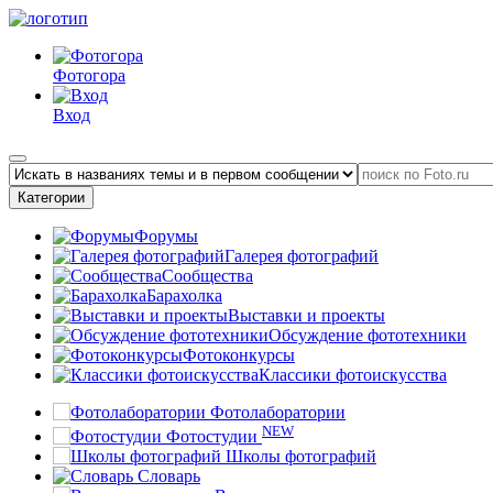
Фотогора
Вход
Категории
Форумы
Галерея фотографий
Сообщества
Барахолка
Выставки и проекты
Обсуждение фототехники
Фотоконкурсы
Классики фотоискусства
Фотолаборатории
NEW
Фотостудии
Школы фотографий
Словарь