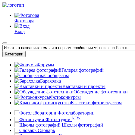
Фотогора
Вход
Категории
Форумы
Галерея фотографий
Сообщества
Барахолка
Выставки и проекты
Обсуждение фототехники
Фотоконкурсы
Классики фотоискусства
Фотолаборатории
NEW
Фотостудии
Школы фотографий
Словарь