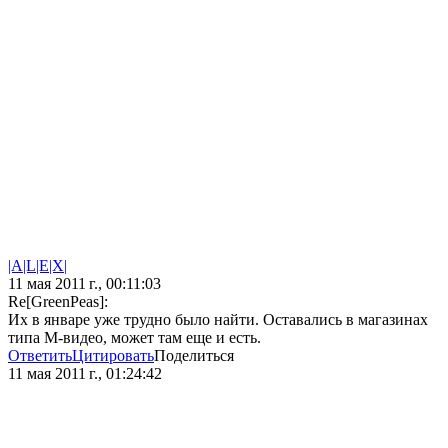
|A|L|E|X|
11 мая 2011 г., 00:11:03
Re[GreenPeas]:
Их в январе уже трудно было найти. Оставались в магазинах
типа М-видео, может там еще и есть.
Ответить
Цитировать
Поделиться
11 мая 2011 г., 01:24:42