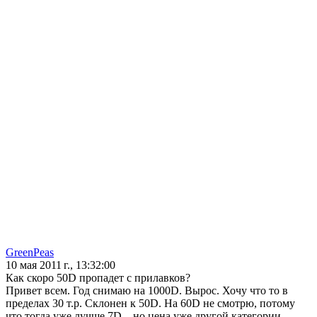
GreenPeas
10 мая 2011 г., 13:32:00
Как скоро 50D пропадет с прилавков?
Привет всем. Год снимаю на 1000D. Вырос. Хочу что то в
пределах 30 т.р. Склонен к 50D. На 60D не смотрю, потому
что тогда уже лучше 7D... но цена уже другой категории.