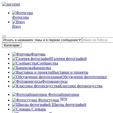
Фотогора
Вход
Категории
Форумы
Галерея фотографий
Сообщества
Барахолка
Выставки и проекты
Обсуждение фототехники
Фотоконкурсы
Классики фотоискусства
Фотолаборатории
NEW
Фотостудии
Школы фотографий
Словарь