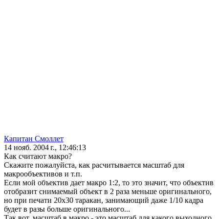
Капитан Смоллет
14 нояб. 2004 г., 12:46:13
Как считают макро?
Скажите пожалуйста, как расчитывается масштаб для
макрообъективов и т.п.
Если мой объектив дает макро 1:2, то это значит, что объектив
отобразит снимаемый объект в 2 раза меньше оригинального,
но при печати 20х30 таракан, занимающий даже 1/10 кадра
будет в разы больше оригинального...
Так вот, масштаб в макро - это масштаб для какого выходного