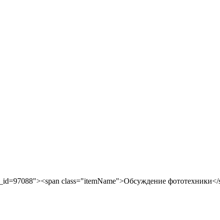
?t_id=97088"><span class="itemName">Обсуждение фототехники</