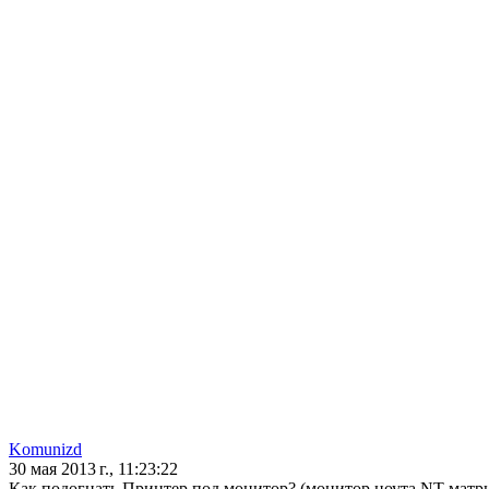
Komunizd
30 мая 2013 г., 11:23:22
Как подогнать Принтер под монитор? (монитор ноута NT матриц