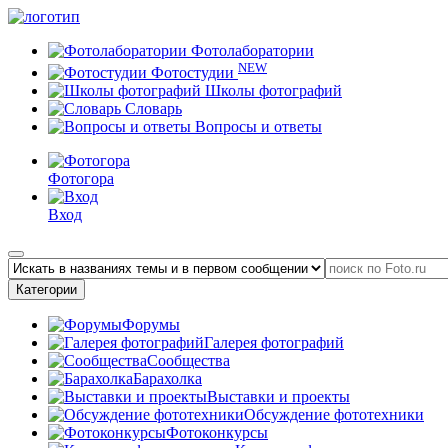
Фотолаборатории
NEW
Фотостудии
Школы фотографий
Словарь
Вопросы и ответы
Фотогора
Вход
Категории
Форумы
Галерея фотографий
Сообщества
Барахолка
Выставки и проекты
Обсуждение фототехники
Фотоконкурсы