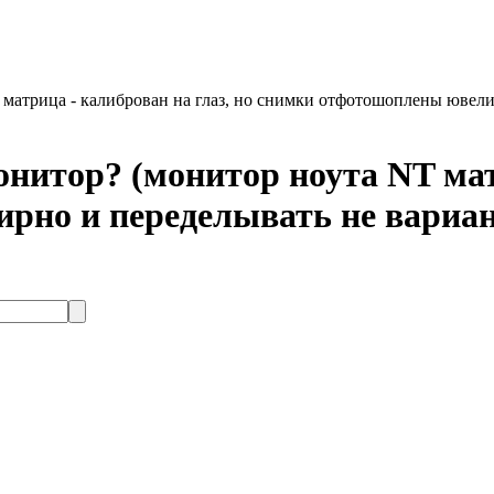
матрица - калиброван на глаз, но снимки отфотошоплены ювелир
нитор? (монитор ноута NT матр
но и переделывать не вариант