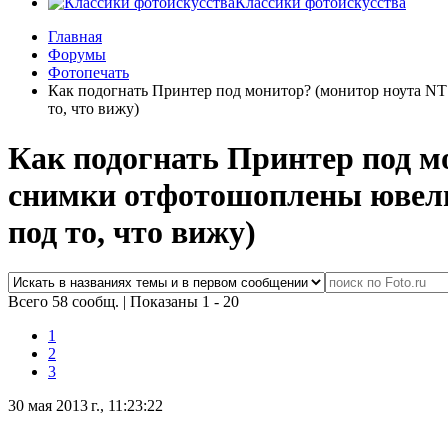
Классики фотоискусства
Главная
Форумы
Фотопечать
Как подогнать Принтер под монитор? (монитор ноута NT 
то, что вижу)
Как подогнать Принтер под мо
снимки отфотошоплены ювелир
под то, что вижу)
Всего 58 сообщ.
|
Показаны 1 - 20
1
2
3
30 мая 2013 г., 11:23:22