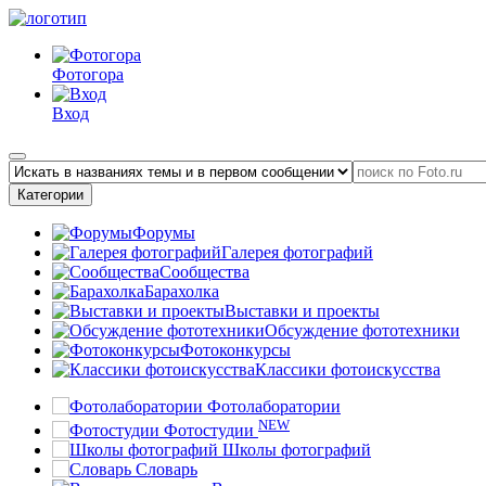
Фотогора
Вход
Категории
Форумы
Галерея фотографий
Сообщества
Барахолка
Выставки и проекты
Обсуждение фототехники
Фотоконкурсы
Классики фотоискусства
Фотолаборатории
NEW
Фотостудии
Школы фотографий
Словарь