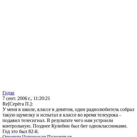
Годзи
7 сент. 2006 г., 11:20:21
Re[Серёга П.]:
У меня в школе, классе в девятом, один радиолюбитель собрал
такую щумелку и испытал в классе во время телеурока -
подавил телесигнал. В результате чего нам устроили
контрольную. Позднее Кулибин был бит одноклассниками.
Год это был 82-й.
Ответить
Цитировать
Поделиться