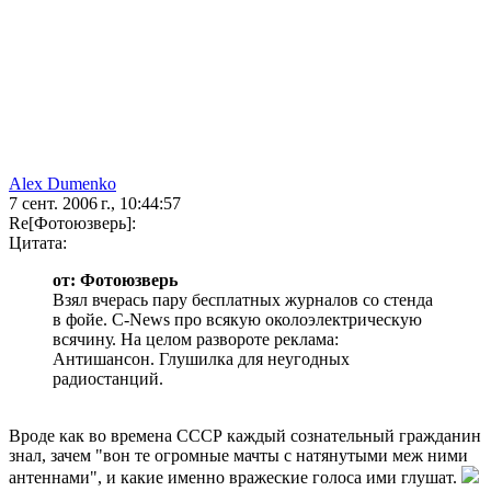
Alex Dumenko
7 сент. 2006 г., 10:44:57
Re[Фотоюзверь]:
Цитата:
от: Фотоюзверь
Взял вчерась пару бесплатных журналов со стенда
в фойе. C-News про всякую околоэлектрическую
всячину. На целом развороте реклама:
Антишансон. Глушилка для неугодных
радиостанций.
Вроде как во времена СССР каждый сознательный гражданин
знал, зачем "вон те огромные мачты с натянутыми меж ними
антеннами", и какие именно вражеские голоса ими глушат.