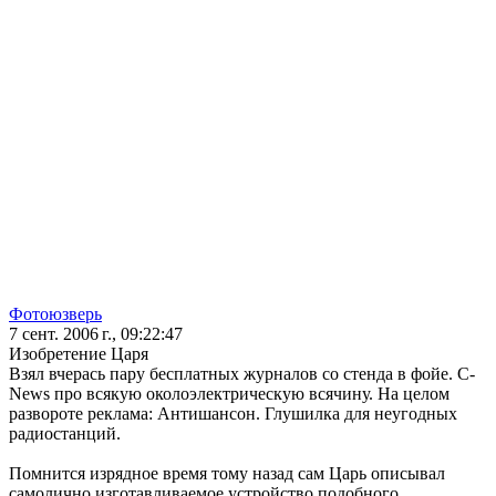
Фотоюзверь
7 сент. 2006 г., 09:22:47
Изобретение Царя
Взял вчерась пару бесплатных журналов со стенда в фойе. C-
News про всякую околоэлектрическую всячину. На целом
развороте реклама: Антишансон. Глушилка для неугодных
радиостанций.
Помнится изрядное время тому назад сам Царь описывал
самолично изготавливаемое устройство подобного