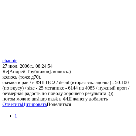
chanoir
27 июл. 2006 г., 08:24:54
Re[Андрей Трубников]: колюсь:)
колюсь (тоже д70).
съемка в рав / в ФШ ЦС2 / detail (вторая закладочка) - 50-100
(по вкусу) / size - 25 мегапикс - 6144 на 4085 / нужный кроп /
безмерная радость по поводу хорошего результата :)))
потом можно unsharp mask в ФШ жапегу добавить
Ответить
Цитировать
Поделиться
1