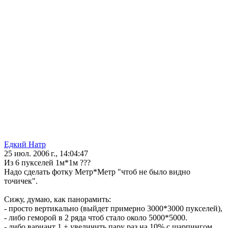
Едкий Натр
25 июл. 2006 г., 14:04:47
Из 6 пукселей 1м*1м ???
Надо сделать фотку Метр*Метр "чтоб не было видно
точичек".
Сижу, думаю, как панорамить:
- просто вертикально (выйдет примерно 3000*3000 пукселей),
- либо геморой в 2 ряда чтоб стало около 5000*5000.
- либо вариант 1 + увеличить пару раз на 10% с шарпингом