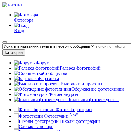
Фотогора
Вход
Категории
Форумы
Галерея фотографий
Сообщества
Барахолка
Выставки и проекты
Обсуждение фототехники
Фотоконкурсы
Классики фотоискусства
Фотолаборатории
NEW
Фотостудии
Школы фотографий
Словарь