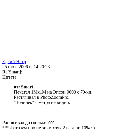
Едкий Натр
25 июл. 2006 г., 14:20:23
Re[Smart]:
Цитата:
от: Smart
Печатал 1Мх1М на Эпсон 9600 с 70-ки.
Растягивал в PhotoZoomPro.
"Точичек" с метра не видно.
Растягивал до скольки ???
*** фотозум про не хочу, хочу 2 раза по 10% : )