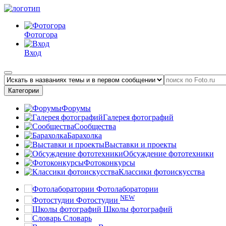
Фотогора
Вход
Категории
Форумы
Галерея фотографий
Сообщества
Барахолка
Выставки и проекты
Обсуждение фототехники
Фотоконкурсы
Классики фотоискусства
Фотолаборатории
NEW
Фотостудии
Школы фотографий
Словарь