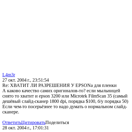
L4m3r
27 окт. 2004 г., 23:51:54
Re: ХВАТИТ ЛИ РАЗРЕШЕНИЯ У EPSONа для пленки
А каково качество самих оригиналов-то? если мыльницей
снято то хватит и epson 3200 или Microtek FilmScan 35 (самый
дешёвый слайд-сканер 1800 dpi, порядка $100, б/у порядка 50)
Если чем-то посерьёзнее то надо думать о нормальном слайд-
сканере.
Ответить
Цитировать
Поделиться
28 окт. 2004 г., 17:01:31