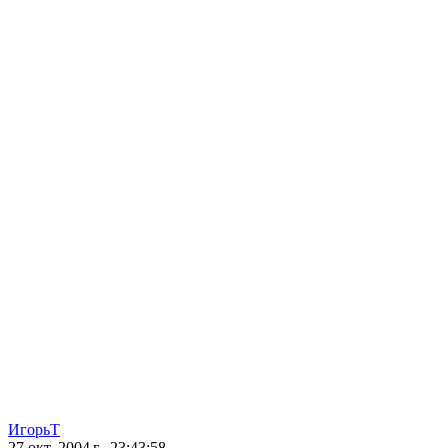
ИгорьТ
27 окт. 2004 г., 23:43:58