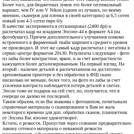
Более того, для бюджетных зумов это более оптимальный
вариант, чем IV или V Nikon (однин из лучших, по моему
мнению, сканеров для пленки в своей категории) за 6,5 сотен
новый или 4-5 сотен евро б/у.
В качестве эксперимента я отсканировал (2400 dpi) и
распечатал кадр на младшем Эпсоне-44 в формате А4 (на
фотобумаге). Причем дополнительного улучшения помимо
встроенного в фирменный твайн шарпинга среднего уровня
не производил. И этот же самый кадр распечатал с негатива в
сервис-центре форматом 20х30. Результаты следующие - фото
из лабы более контрастное, яркое, и за счет контрастности
кажущееся более детализированным. На первый взгляд. На
второй - наличие деталей в распечатанном на достаточно
хреновеньком принтере и без обработки в ФШ скане
нисколько не меньше, более того, на фото из лабы за счет
усиления контраста наблюдается потеря деталей в светах.
Эпсон тоже не подарок на сей счет, но, получается, что в
очереди он далеко не последний.
Таким образом, если Вы знакомы с фотошопом, почитывали
справочные материалы о сканировании и Вам не жаль
некоторого времени для доп. обработки сканов, планшетник
от Эпсона Вас вполне удовлетворит.
Кстати, о резкости. Пропустив через сознание предварительно
лавину сетевого материала о неважной резкости
планшетников, я был приятно удивлен юстировкой своего