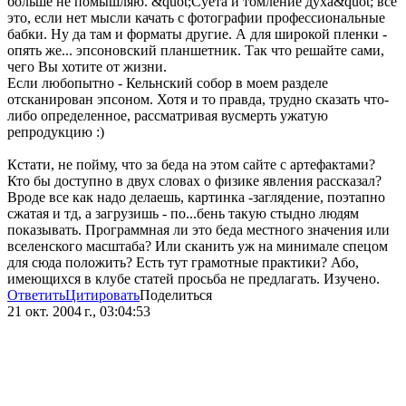
больше не помышляю. &quot;Суета и томление духа&quot; все
это, если нет мысли качать с фотографии профессиональные
бабки. Ну да там и форматы другие. А для широкой пленки -
опять же... эпсоновский планшетник. Так что решайте сами,
чего Вы хотите от жизни.
Если любопытно - Кельнский собор в моем разделе
отсканирован эпсоном. Хотя и то правда, трудно сказать что-
либо определенное, рассматривая вусмерть ужатую
репродукцию :)
Кстати, не пойму, что за беда на этом сайте с артефактами?
Кто бы доступно в двух словах о физике явления рассказал?
Вроде все как надо делаешь, картинка -заглядение, поэтапно
сжатая и тд, а загрузишь - по...бень такую стыдно людям
показывать. Программная ли это беда местного значения или
вселенского масштаба? Или сканить уж на минимале спецом
для сюда положить? Есть тут грамотные практики? Або,
имеющихся в клубе статей просьба не предлагать. Изучено.
Ответить
Цитировать
Поделиться
21 окт. 2004 г., 03:04:53