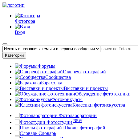
Фотогора
Вход
Категории
Форумы
Галерея фотографий
Сообщества
Барахолка
Выставки и проекты
Обсуждение фототехники
Фотоконкурсы
Классики фотоискусства
Фотолаборатории
NEW
Фотостудии
Школы фотографий
Словарь