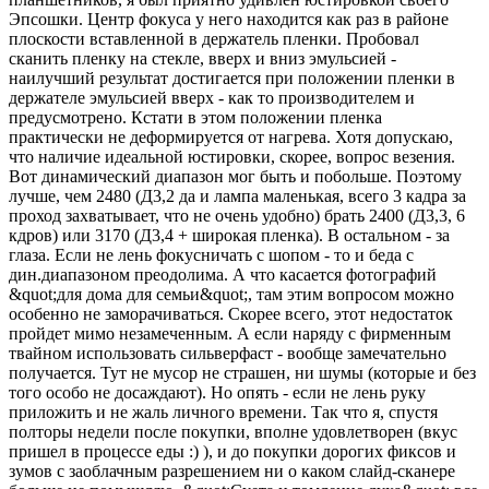
Эпсошки. Центр фокуса у него находится как раз в районе
плоскости вставленной в держатель пленки. Пробовал
сканить пленку на стекле, вверх и вниз эмульсией -
наилучший результат достигается при положении пленки в
держателе эмульсией вверх - как то производителем и
предусмотрено. Кстати в этом положении пленка
практически не деформируется от нагрева. Хотя допускаю,
что наличие идеальной юстировки, скорее, вопрос везения.
Вот динамический диапазон мог быть и побольше. Поэтому
лучше, чем 2480 (Д3,2 да и лампа маленькая, всего 3 кадра за
проход захватывает, что не очень удобно) брать 2400 (Д3,3, 6
кдров) или 3170 (Д3,4 + широкая пленка). В остальном - за
глаза. Если не лень фокусничать с шопом - то и беда с
дин.диапазоном преодолима. А что касается фотографий
&quot;для дома для семьи&quot;, там этим вопросом можно
особенно не заморачиваться. Скорее всего, этот недостаток
пройдет мимо незамеченным. А если наряду с фирменным
твайном использовать сильверфаст - вообще замечательно
получается. Тут не мусор не страшен, ни шумы (которые и без
того особо не досаждают). Но опять - если не лень руку
приложить и не жаль личного времени. Так что я, спустя
полторы недели после покупки, вполне удовлетворен (вкус
пришел в процессе еды :) ), и до покупки дорогих фиксов и
зумов с заоблачным разрешением ни о каком слайд-сканере