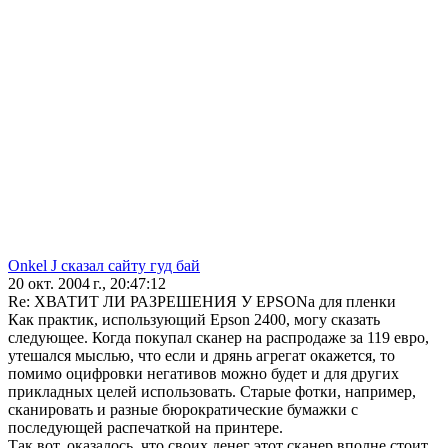
Onkel J сказал сайту гуд бай
20 окт. 2004 г., 20:47:12
Re: ХВАТИТ ЛИ РАЗРЕШЕНИЯ У EPSONа для пленки
Как практик, использующий Epson 2400, могу сказать
следующее. Когда покупал сканер на распродаже за 119 евро,
утешался мыслью, что если и дрянь агрегат окажется, то
помимо оцифровки негативов можно будет и для других
прикладных целей использовать. Старые фотки, например,
сканировать и разные бюрократические бумажки с
последующей распечаткой на принтере.
Так вот, оказалось, что своих денег этот сканер вполне стоит.