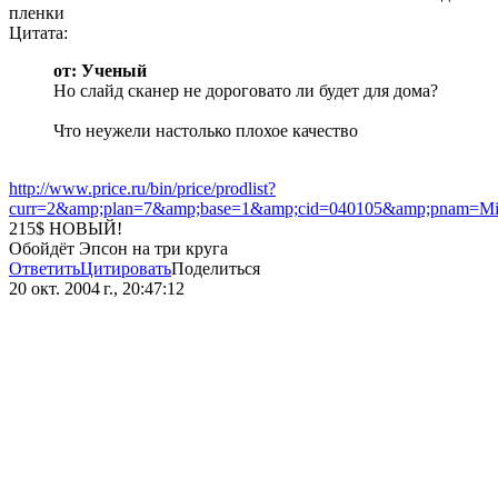
пленки
Цитата:
от: Ученый
Но слайд сканер не дороговато ли будет для дома?
Что неужели настолько плохое качество
http://www.price.ru/bin/price/prodlist?
curr=2&amp;plan=7&amp;base=1&amp;cid=040105&amp;pnam=Mi
215$ НОВЫЙ!
Обойдёт Эпсон на три круга
Ответить
Цитировать
Поделиться
20 окт. 2004 г., 20:47:12