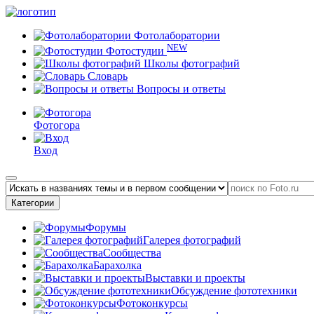
Фотолаборатории
NEW
Фотостудии
Школы фотографий
Словарь
Вопросы и ответы
Фотогора
Вход
Категории
Форумы
Галерея фотографий
Сообщества
Барахолка
Выставки и проекты
Обсуждение фототехники
Фотоконкурсы