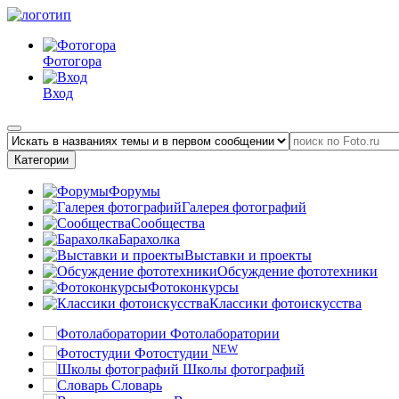
Фотогора
Вход
Категории
Форумы
Галерея фотографий
Сообщества
Барахолка
Выставки и проекты
Обсуждение фототехники
Фотоконкурсы
Классики фотоискусства
Фотолаборатории
NEW
Фотостудии
Школы фотографий
Словарь