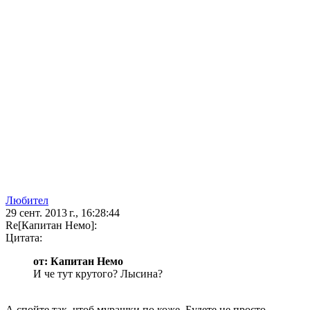
Любител
29 сент. 2013 г., 16:28:44
Re[Капитан Немо]:
Цитата:
от: Капитан Немо
И че тут крутого? Лысина?
А спойте так, чтоб мурашки по коже. Будете не просто