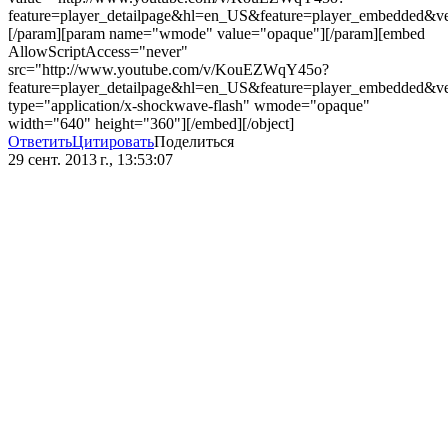
feature=player_detailpage&hl=en_US&feature=player_embedded&ve
[/param][param name="wmode" value="opaque"][/param][embed
AllowScriptAccess="never"
src="http://www.youtube.com/v/KouEZWqY45o?
feature=player_detailpage&hl=en_US&feature=player_embedded&v
type="application/x-shockwave-flash" wmode="opaque"
width="640" height="360"][/embed][/object]
Ответить
Цитировать
Поделиться
29 сент. 2013 г., 13:53:07