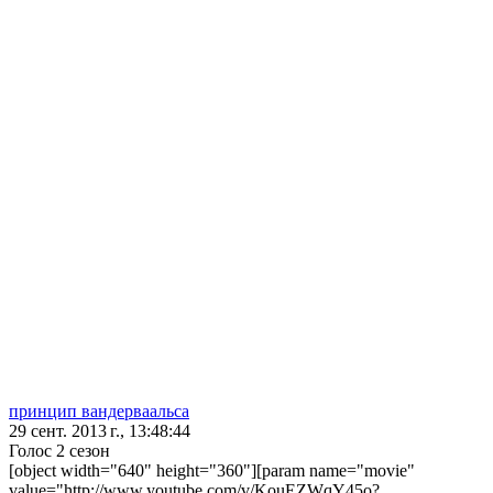
принцип вандерваальса
29 сент. 2013 г., 13:48:44
Голос 2 сезон
[object width="640" height="360"][param name="movie"
value="http://www.youtube.com/v/KouEZWqY45o?