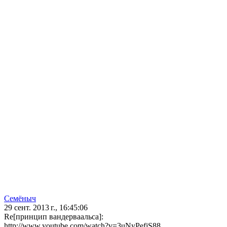
Семёныч
29 сент. 2013 г., 16:45:06
Re[принцип вандерваальса]:
http://www.youtube.com/watch?v=3uNyPefjS88