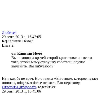
Любител
29 сент. 2013 г., 16:42:05
Re[Капитан Немо]:
Цитата:
от: Капитан Немо
Вы помницца врачей скорой критиковали вместо
того, чтобы маму-старушку собственноручно
вылечить. Вы пи$yesбол?
Ну я как бэ не врач. Но с таким жЫвотным, которое путает
понятия, общаться более неохота. Бан переживу.
Ответить
Цитировать
Поделиться
29 сент. 2013 г., 16:45:06