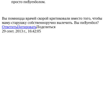
просто пи$yesболом.
Вы помницца врачей скорой критиковали вместо того, чтобы
маму-старушку собственноручно вылечить. Вы пи$yesбол?
Ответить
Цитировать
Поделиться
29 сент. 2013 г., 16:42:05