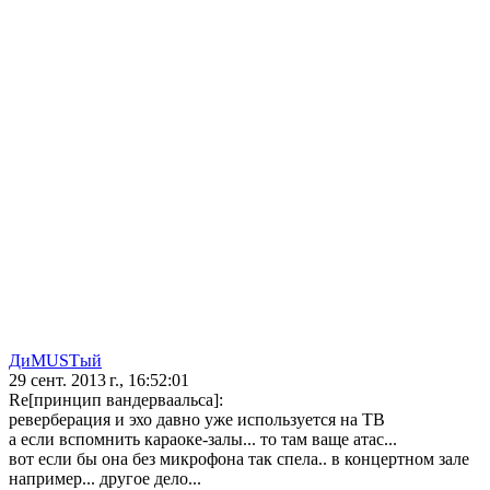
ДиMUSTый
29 сент. 2013 г., 16:52:01
Re[принцип вандерваальса]:
реверберация и эхо давно уже используется на ТВ
а если вспомнить караоке-залы... то там ваще атас...
вот если бы она без микрофона так спела.. в концертном зале
например... другое дело...