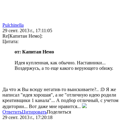
Pulchinella
29 сент. 2013 г., 17:11:05
Re[Капитан Немо]:
Цитата:
от: Капитан Немо
Идея купленная, как обычно. Наставники...
Воздержусь, а то еще какого верующего обижу.
Да что ж Вы всюду негатив-то выискиваете?.. :D Я же
написал "идея хорошая", а не "отличную идею родили
креативщики 1 канала"... А подбор отличный, с учетом
аудитории... Вот даже мне нравится...
Ответить
Цитировать
Поделиться
29 сент. 2013 г., 17:20:18