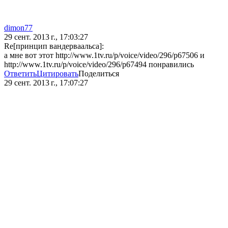
dimon77
29 сент. 2013 г., 17:03:27
Re[принцип вандерваальса]:
а мне вот этот http://www.1tv.ru/p/voice/video/296/p67506 и
http://www.1tv.ru/p/voice/video/296/p67494 понравились
Ответить
Цитировать
Поделиться
29 сент. 2013 г., 17:07:27