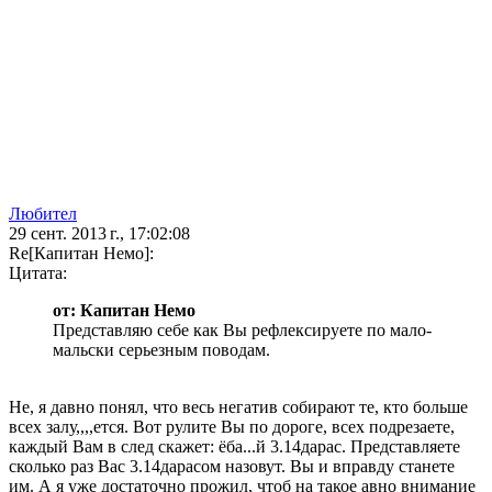
Любител
29 сент. 2013 г., 17:02:08
Re[Капитан Немо]:
Цитата:
от: Капитан Немо
Представляю себе как Вы рефлексируете по мало-
мальски серьезным поводам.
Не, я давно понял, что весь негатив собирают те, кто больше
всех залу,,,,ется. Вот рулите Вы по дороге, всех подрезаете,
каждый Вам в след скажет: ёба...й 3.14дарас. Представляете
сколько раз Вас 3.14дарасом назовут. Вы и вправду станете
им. А я уже достаточно прожил, чтоб на такое авно внимание