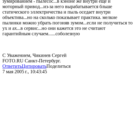
зумированием - пылесос...в кэноне же внутри еще и
моторный привод...из-за него вырабатывается бльше
статического эллектричества и пыль оседает внутри
объектива...но на сколько показывает практика. мелкие
пылинки можно убрать погоняв зумом...если не получиться то
ух и ах...в сервис...но они кажется это не считают
гарантийным случаем......соболезную
С Уважением, Чикинев Сергей
FOTO.RU Санкт-Петербург.
Ответить
Цитировать
Поделиться
7 мая 2005 г., 10:43:45