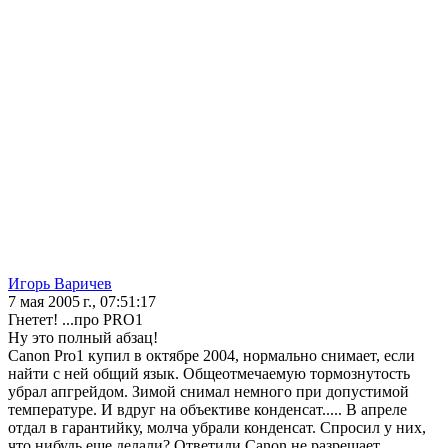
Игорь Варичев
7 мая 2005 г., 07:51:17
Гнетет! ...про PRO1
Ну это полный абзац!
Canon Pro1 купил в октябре 2004, нормально снимает, если
найти с ней общий язык. Общеотмечаемую тормознутость
убрал апгрейдом. Зимой снимал немного при допустимой
температуре. И вдруг на объективе конденсат..... В апреле
отдал в гарантийку, молча убрали конденсат. Спросил у них,
что нибудь еще делали? Ответили Canon не разрешает