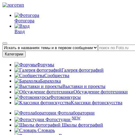
Фотогора
Вход
Категории
Форумы
Галерея фотографий
Сообщества
Барахолка
Выставки и проекты
Обсуждение фототехники
Фотоконкурсы
Классики фотоискусства
Фотолаборатории
NEW
Фотостудии
Школы фотографий
Словарь