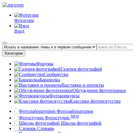
Фотогора
Вход
Категории
Форумы
Галерея фотографий
Сообщества
Барахолка
Выставки и проекты
Обсуждение фототехники
Фотоконкурсы
Классики фотоискусства
Фотолаборатории
NEW
Фотостудии
Школы фотографий
Словарь