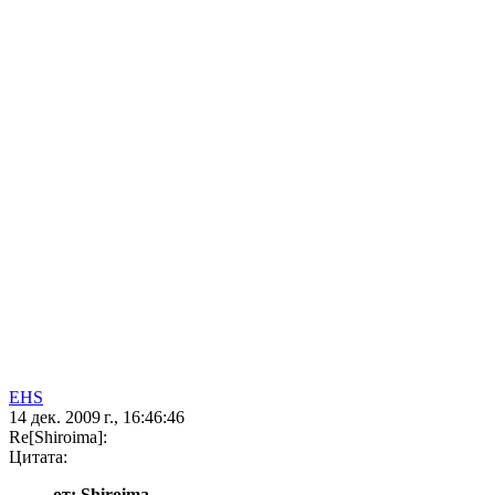
EHS
14 дек. 2009 г., 16:46:46
Re[Shiroima]:
Цитата:
от: Shiroima