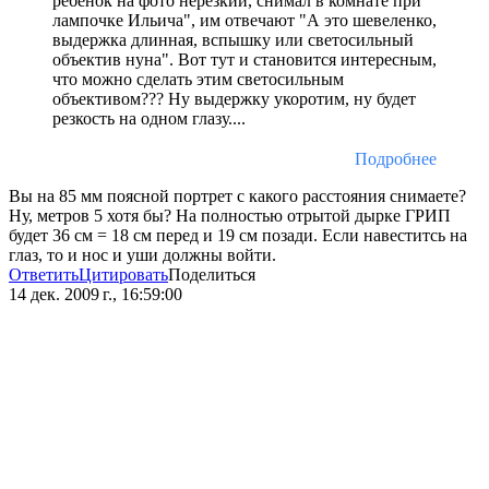
ребенок на фото нерезкий, снимал в комнате при
лампочке Ильича", им отвечают "А это шевеленко,
выдержка длинная, вспышку или светосильный
объектив нуна". Вот тут и становится интересным,
что можно сделать этим светосильным
объективом??? Ну выдержку укоротим, ну будет
резкость на одном глазу....
Подробнее
Вы на 85 мм поясной портрет с какого расстояния снимаете?
Ну, метров 5 хотя бы? На полностью отрытой дырке ГРИП
будет 36 см = 18 см перед и 19 см позади. Если навеститсь на
глаз, то и нос и уши должны войти.
Ответить
Цитировать
Поделиться
14 дек. 2009 г., 16:59:00