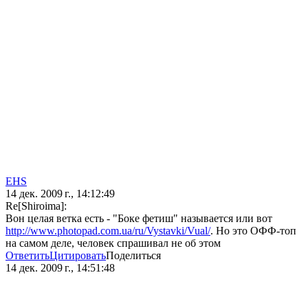
EHS
14 дек. 2009 г., 14:12:49
Re[Shiroima]:
Вон целая ветка есть - "Боке фетиш" называется или вот
http://www.photopad.com.ua/ru/Vystavki/Vual/
. Но это ОФФ-топ
на самом деле, человек спрашивал не об этом
Ответить
Цитировать
Поделиться
14 дек. 2009 г., 14:51:48