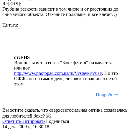
Re[EHS]:
Глубина резкости зависит в том числе и от расстояния до
снимаемого объекта. Отходите подальше, и всё влезет. :)
Цитата:
от:EHS
Вон целая ветка есть - "Боке фетиш" называется
или вот
http://www.photopad.com.ua/ru/Vystavki/Vual/
. Но это
ОФФ-топ на самом деле, человек спрашивал не об
этом
Подробнее
Вы хотите сказать, что сверхсветосильная оптика создавалась
для любителей боке?
Ответить
Цитировать
Поделиться
14 дек. 2009 г., 16:30:18