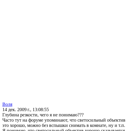
Воля
14 дек. 2009 г., 13:08:55
Глубина резкости, чего я не понимаю???
Часто тут на форуме упоминают, что светосильный объектив
это хорошо, можно без вспышки снимать в комнате, ну и т.п.
Я понимаю, что светосильный объектив хорошо сказывается,