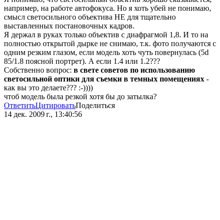
например, на работе автофокуса. Но я хоть убей не понимаю,
смысл светосильного объектива НЕ для тщательно
выставленных постановочных кадров.
Я держал в руках только объектив с диафрагмой 1,8. И то на
полностью открытой дырке не снимаю, т.к. фото получаются с
одним резким глазом, если модель хоть чуть повернулась (5d
85/1.8 поясной портрет). А если 1.4 или 1.2???
Собственно вопрос:
в свете советов по использованию
светосильной оптики для съемки в темных помещениях
-
как вы это делаете??? :-))))
чтоб модель была резкой хотя бы до затылка?
Ответить
Цитировать
Поделиться
14 дек. 2009 г., 13:40:56