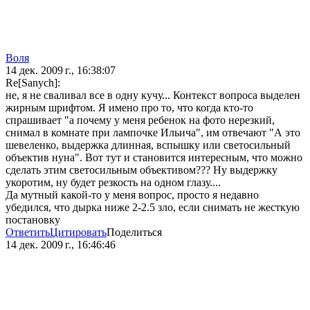
Воля
14 дек. 2009 г., 16:38:07
Re[Sanych]:
не, я не сваливал все в одну кучу... Контекст вопроса выделен
жирным шрифтом. Я имено про то, что когда кто-то
спрашивает "а почему у меня ребенок на фото нерезкий,
снимал в комнате при лампочке Ильича", им отвечают "А это
шевеленко, выдержка длинная, вспышку или светосильный
объектив нуна". Вот тут и становится интересным, что можно
сделать этим светосильным объективом??? Ну выдержку
укоротим, ну будет резкость на одном глазу....
Да мутный какой-то у меня вопрос, просто я недавно
убедился, что дырка ниже 2-2.5 зло, если снимать не жесткую
постановку
Ответить
Цитировать
Поделиться
14 дек. 2009 г., 16:46:46