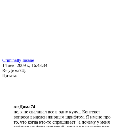
Criminally Insane
14 дек. 2009 г., 16:48:34
Re[Дима74]:
Цитата:
от:Дима74
не, я не сваливал все в одну кучу... Контекст
вопроса выделен жирным шрифтом. Я имено про
то, что когда кто-то спрашивает "а почему у меня