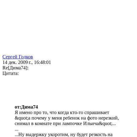
Сергей Годков
14 дек. 2009 г., 16:48:01
Re[Дима74]:
Цитата:
от:Дима74
Я имено про то, что когда кто-то спрашивает
&quot;а почему у меня ребенок на фото нерезкий,
снимал в комнате при лампочке Ильича&quot;...
...
...Ну выдержку укоротим, ну будет резкость на