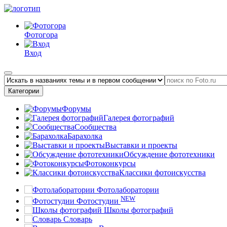
Фотогора
Вход
Категории
Форумы
Галерея фотографий
Сообщества
Барахолка
Выставки и проекты
Обсуждение фототехники
Фотоконкурсы
Классики фотоискусства
Фотолаборатории
NEW
Фотостудии
Школы фотографий
Словарь