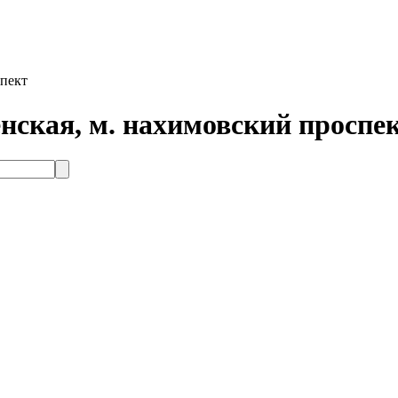
спект
енская, м. нахимовский проспе