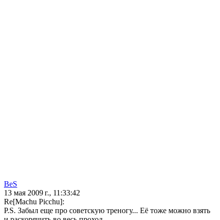
BeS
13 мая 2009 г., 11:33:42
Re[Machu Picchu]:
P.S. Забыл еще про советскую треногу... Её тоже можно взять
и раскорячить во весь проход.