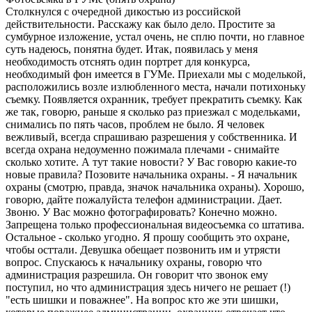
Столкнулся с очередной дикостью из российской
действительности. Расскажу как было дело. Простите за
сумбурное изложение, устал очень, не сплю почти, но главное
суть надеюсь, понятна будет. Итак, появилась у меня
необходимость отснять один портрет для конкурса,
необходимый фон имеется в ГУМе. Приехали мы с моделькой,
расположились возле излюбленного места, начали потихоньку
съемку. Появляется охранник, требует прекратить съемку. Как
же так, говорю, раньше я сколько раз приезжал с модельками,
снимались по пять часов, проблем не было. Я человек
вежливый, всегда спрашиваю разрешения у собственника. И
всегда охрана недоуменно пожимала плечами - снимайте
сколько хотите. А тут такие новости? У Вас говорю какие-то
новые правила? Позовите начальника охраны. - Я начальник
охраны (смотрю, правда, значок начальника охраны). Хорошо,
говорю, дайте пожалуйста телефон администрации. Дает.
Звоню. У Вас можно фотографировать? Конечно можно.
Запрещена только профессиональная видеосъемка со штатива.
Остальное - сколько угодно. Я прошу сообщить это охране,
чтобы осттали. Девушка обещает позвонить им и утрясти
вопрос. Спускаюсь к начальнику охраны, говорю что
администрация разрешила. Он говорит что звонок ему
поступил, но что администрация здесь ничего не решает (!)
"есть шишки и поважнее". На вопрос кто же эти шишки,