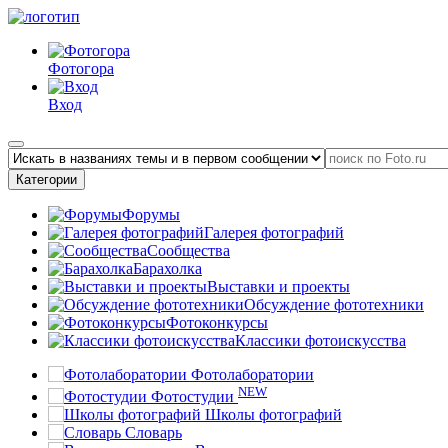
Фотогора
Вход
Категории
Форумы
Галерея фотографий
Сообщества
Барахолка
Выставки и проекты
Обсуждение фототехники
Фотоконкурсы
Классики фотоискусства
Фотолаборатории
NEW
Фотостудии
Школы фотографий
Словарь