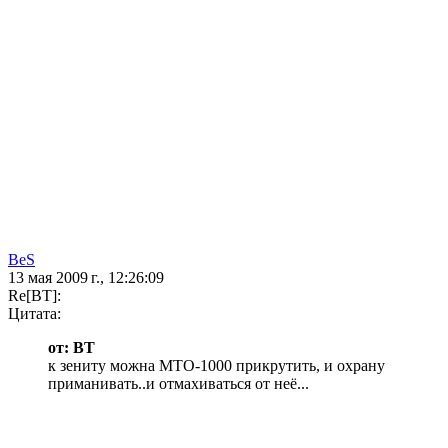
BeS
13 мая 2009 г., 12:26:09
Re[BT]:
Цитата:
от: BT
к зениту можна МТО-1000 прикрутить, и охрану
приманивать..и отмахиваться от неё...