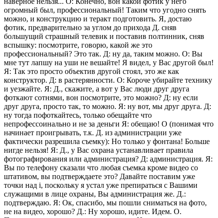
наверное нельзя... О: Конечно, вон какой фотик у него
огромный был, профессиональный! Таким что угодно снять
можно, и конструкцию и теракт подготовить. Я, достаю
фотик, предварительно за углом до прихода Д. сняв
большущий страшный телевик и поставив полтинник, сняв
вспышку: посмотрите, говорю, какой же это
профессиональный? Это так. Д: ну да, таким можно. О: Вы
мне тут лапшу на уши не вешайте! Я видел, у Вас другой был!
Я: Так это просто объектив другой стоял, это же как
конструктор. Д: в растерянности. О: Короче убирайте технику
и уезжайте. Я: Д., скажите, а вот у Вас люди друг друга
фоткают сотнями, вон посмотрите, это можно? Д: ну если
друг друга, просто так, то можно. Я: ну вот, мы друг друга. Д:
ну тогда пофоткайтесь, только обещайте что
непрофессоинально и не за деньги Я: обещаю! О (понимая что
начинает проигрывать, т.к. Д. из администрации уже
фактически разрешила съемку): Но только у фонтана! Больше
нигде нельзя! Я: Д., у Вас охрана устанавливает правила
фотографирования или администрация? Д: администрация. Я:
Вы по телефону сказали что любая съемка кроме видео со
штативом, вы подтверждаете это? Давайте поставим уже
точки над i, поскольку я устал уже препираться с Вашими
служащими в лице охраны, Вы администрация же. Д.:
подтверждаю. Я: Ок, спасибо, мы пошли сниматься на фото,
не на видео, хорошо? Д.: Ну хорошо, идите. Идем. О.