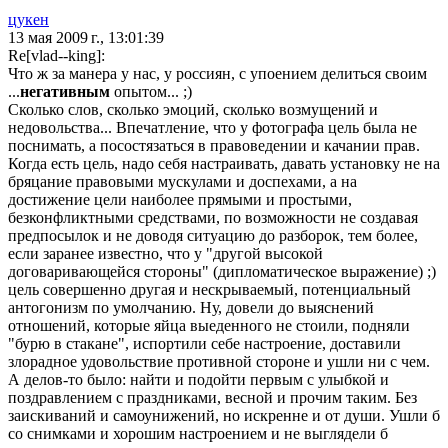
цукен
13 мая 2009 г., 13:01:39
Re[vlad--king]:
Что ж за манера у нас, у россиян, с упоением делиться своим
...
негативным
опытом... ;)
Сколько слов, сколько эмоций, сколько возмущений и
недовольства... Впечатление, что у фотографа цель была не
поснимать, а посостязаться в правоведении и качании прав.
Когда есть цель, надо себя настраивать, давать установку не на
бряцание правовыми мускулами и доспехами, а на
достижение цели наиболее прямыми и простыми,
безконфликтными средствами, по возможности не создавая
предпосылок и не доводя ситуацию до разборок, тем более,
если заранее известно, что у "другой высокой
договаривающейся стороны" (дипломатическое выражение) ;)
цель совершенно другая и нескрываемый, потенциальный
антогонизм по умолчанию. Ну, довели до выяснений
отношений, которые яйца выеденного не стоили, подняли
"бурю в стакане", испортили себе настроение, доставили
злорадное удовольствие противной стороне и ушли ни с чем.
А делов-то было: найти и подойти первым с улыбкой и
поздравлением с праздниками, весной и прочим таким. Без
заискиваний и самоунижений, но искренне и от души. Ушли б
со снимками и хорошим настроением и не выглядели б