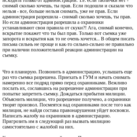
исходить только от администрации. Т.е. если таблички нет -
снимай сколько хочешь, ты прав. Если подошли и сказали что
нельзя - все, больше нельзя снимать, уже не прав. Если
администрация разрешила - снимай сколько хочешь, ты прав.
Но если администрация разрешила а охранники
устанавливают свои правила от скуки?! Ага, снимай конечно,
вскрытие покажет что ты был прав. Только вот съемка уже
запорота и вскрытия как то не очень хочется... В общем писать
письма сильнь не проще и как-то сильно-сильно не правильно
при наличии положительной реакции администрации на
съемку.
Что я планирую. Позвонить в администрацию, услышать еще
раз что съемка разрешена. Приехать в ГУМ и начать снимать
намеренно все подряд прямо перед охранниками. Вежливо
послать их, сославшись на разрешение администрации при
попытке запретить съемку. Дождаться прибытия милиции.
Объяснить милиции, что разрешение получено, а охранники
творят произвол. Посмеятся над охранниками после того как
милиция, не найдя состава правонарушения уйдет восвояси.
Написать жалобу на охранников в администрацию.
Пригрозить им в следующий раз вызвать милицию
самостоятельно с жалобой на них.