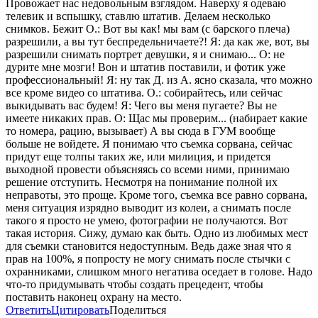
Провожает нас недовольным взглядом. Наверху я одеваю
телевик и вспышку, ставлю штатив. Делаем несколько
снимков. Бежит О.: Вот вы как! мы вам (с барского плеча)
разрешили, а вы тут беспредельничаете?! Я: да как же, вот, вы
разрешили снимать портрет девушки, я и снимаю... О: не
дурите мне мозги! Вон и штатив поставили, и фотик уже
профессиональный! Я: ну так Д. из А. ясно сказала, что можно
все кроме видео со штатива. О.: собирайтесь, или сейчас
выкидывать вас будем! Я: Чего вы меня пугаете? Вы не
имеете никаких прав. О: Щас мы проверим... (набирает какие
то номера, рацию, вызывает) А вы сюда в ГУМ вообще
больше не войдете. Я понимаю что съемка сорвана, сейчас
придут еще толпы таких же, или милиция, и придется
выходной провести объясняясь со всеми ними, принимаю
решение отступить. Несмотря на понимание полной их
неправоты, это проще. Кроме того, съемка все равно сорвана,
меня ситуация изрядно выводит из колеи, а снимать после
такого я просто не умею, фотографии не получаются. Вот
такая история. Сижу, думаю как быть. Одно из любимых мест
для съемки становится недоступным. Ведь даже зная что я
прав на 100%, я попросту не могу снимать после стычки с
охранниками, слишком много негатива оседает в голове. Надо
что-то придумывать чтобы создать прецедент, чтобы
поставить наконец охрану на место.
Ответить
Цитировать
Поделиться