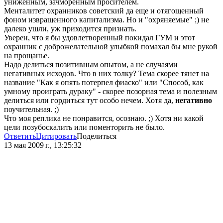
униженным, зачморенным просителем.
Менталитет охранников советский да еще и отягощенный
фоном извращенного капитализма. Но и "охряняемые" ;) не
далеко ушли, уж приходится признать.
Уверен, что я бы удовлетворенный покидал ГУМ и этот
охранник с доброжелательной улыбкой помахал бы мне рукой
на прощанье.
Надо делиться позитивным опытом, а не случаями
негативных исходов. Что в них толку? Тема скорее тянет на
название "Как я опять потерпел фиаско" или "Способ, как
умному проиграть дураку" - скорее позорная тема и полезным
делиться или гордиться тут особо нечем. Хотя да,
негативно
поучительная. ;)
Что моя реплика не понравится, осознаю. ;) Хотя ни какой
цели позубоскалить или поменторить не было.
Ответить
Цитировать
Поделиться
13 мая 2009 г., 13:25:32