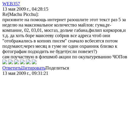
WEB357
13 мая 2009 г., 04:28:15
Re[Machu Picchu]:
призовите на помощь интернет разошлите этот текст раз 5 за
неделю на максимальное количество майлов: гума,pr-
компание, 02, 03,01, мосгаз, дольче габана,филип киркоров,и
т.д. да хоть боре маисееву собрив все адреса чтоб они
"отображались в копиях писем" сначало всбесятся потом
подумают,через месяц в гуме не один охранник близко к
фотографам подходить не будет(если повезет?)
сам поучаствую в флешмоб акции по окультуреванию ЧОПов
Ответить
Цитировать
Поделиться
13 мая 2009 г., 09:31:21