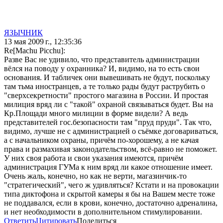
ЯЗЫЧНИК
13 мая 2009 г., 12:35:36
Re[Machu Picchu]:
Разве Вас не удивило, что представитель администрации
вёлся на поводу у охранника? И, видимо, на то есть свои
основания. И табличек они вывешивать не будут, поскольку
там тьма иностранцев, а те только рады будут раструбить о
"сверхсекретности" простого магазина в России. И простая
милиция вряд ли с "такой" охраной связываться будет. Вы на
Кр.Площади много милиции в форме видели? А ведь
представителей гос.безопасности там "пруд пруди". Так что,
видимо, лучше не с администрацией о съёмке договариваться,
а с начальником охраны, причём по-хорошему, а не качая
права и размахивая законодательством, всё-равно не поможет.
У них своя работа и свои указания имеются, причём
администрация ГУМа к ним вряд ли какое отношение имеет.
Очень жаль, конечно, но как не верти, магазинчик-то
"стратегический", чего ж удивляться? Кстати и на провокации
типа диктофона и скрытой камеры я бы на Вашем месте тоже
не поддавался, если в крови, конечно, достаточно адреналина,
и нет необходимости в дополнительном стимулировании.
Ответить
Цитировать
Поделиться