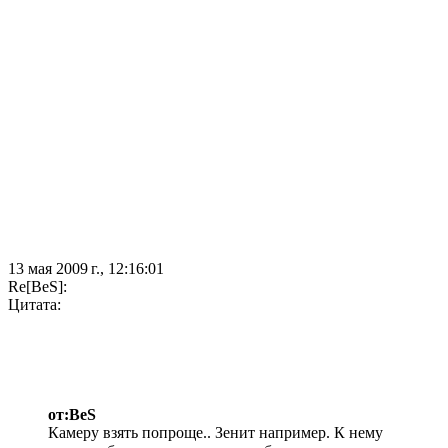
13 мая 2009 г., 12:16:01
Re[BeS]:
Цитата:
от:BeS
Камеру взять попроще.. Зенит например. К нему