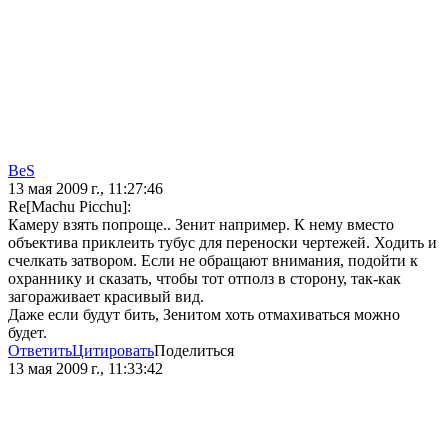
BeS
13 мая 2009 г., 11:27:46
Re[Machu Picchu]:
Камеру взять попроще.. Зенит например. К нему вместо
объектива приклеить тубус для переноски чертежей. Ходить и
счелкать затвором. Если не обращают внимания, подойти к
охраннику и сказать, чтобы тот отполз в сторону, так-как
загораживает красивый вид.
Даже если будут бить, Зенитом хоть отмахиваться можно
будет.
Ответить
Цитировать
Поделиться
13 мая 2009 г., 11:33:42