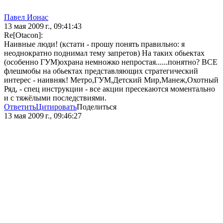
Павел Ионас
13 мая 2009 г., 09:41:43
Re[Otacon]:
Наивные люди! (кстати - прошу понять правильно: я
неоднократно поднимал тему запретов) На таких обьектах
(особенно ГУМ)охрана немножко непростая......понятно? ВСЕ
флешмобы на обьектах представляющих стратегический
интерес - наивняк! Метро,ГУМ,Детский Мир,Манеж,Охотный
Ряд, - спец инструкции - все акции пресекаются моментально
и с тяжёлыми последствиями.
Ответить
Цитировать
Поделиться
13 мая 2009 г., 09:46:27