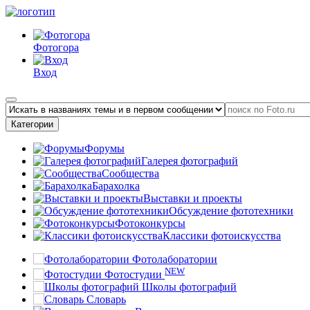
Фотогора
Вход
Категории
Форумы
Галерея фотографий
Сообщества
Барахолка
Выставки и проекты
Обсуждение фототехники
Фотоконкурсы
Классики фотоискусства
Фотолаборатории
NEW
Фотостудии
Школы фотографий
Словарь