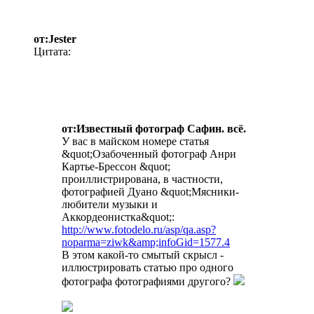
от:Jester
Цитата:
от:Известный фотограф Сафин. всё.
У вас в майском номере статья
&quot;Озабоченный фотограф Анри
Картье-Брессон &quot;
проиллистрирована, в частности,
фотографией Дуано &quot;Мясники-
любители музыки и
Аккордеонистка&quot;:
http://www.fotodelo.ru/asp/qa.asp?
noparma=ziwk&amp;infoGid=1577.4
В этом какой-то смытый скрысл -
иллюстрировать статью про одного
фотографа фотографиями другого?