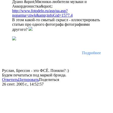
Дуано &quot;Мясники-любители музыки и
Аккордеонистка&quot;:
http://www.fotodelo.ru/asp/qa.asp?
noparma=ziwk&amp;infoGid=1577.4
В этом какой-то смытый скрысл - иллюстрировать
статью про одного фотографа фотографиями
другого?
Подробнее
Руслан, Брессон - это ФСЁ. Поняли? :)
Будем печататься под маркой брэнда.
Ответить
Цитировать
Поделиться
26 сент. 2005 г., 14:52:57