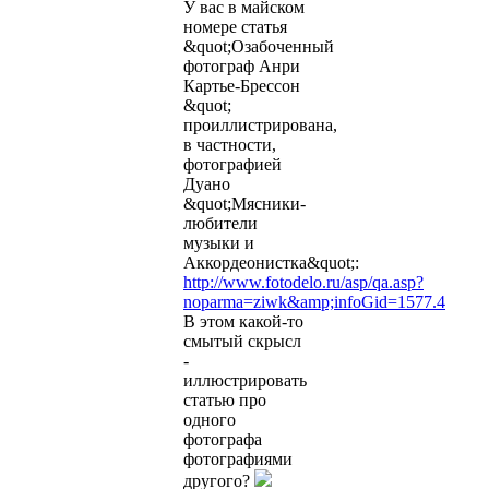
У вас в майском
номере статья
&quot;Озабоченный
фотограф Анри
Картье-Брессон
&quot;
проиллистрирована,
в частности,
фотографией
Дуано
&quot;Мясники-
любители
музыки и
Аккордеонистка&quot;:
http://www.fotodelo.ru/asp/qa.asp?
noparma=ziwk&amp;infoGid=1577.4
В этом какой-то
смытый скрысл
-
иллюстрировать
статью про
одного
фотографа
фотографиями
другого?