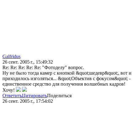
Galfridus
26 сент. 2005 г., 15:49:32
Re: Re: Re: Re: Re: "Фотоделу" вопрос.
Ну не было тогда камер с кнопкой &quot;шедевр&quot;, вот и
приходилось изголяться... &quot;Объектив с фокусом&quot; -
единственное средство для получения волшебных кадров!
Хочу!
Ответить
Цитировать
Поделиться
26 сент. 2005 г., 17:54:02