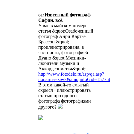
от:Известный фотограф
Сафин. всё.
У вас в майском номере
статья &quot;Озабоченный
фотограф Анри Картье-
Брессон &quot;
проиллистрирована, в
частности, фотографией
Дуано &quot;Мясники-
любители музыки и
Аккордеонистка&quot;:
http://www.fotodelo.ru/asp/qa.asp?
noparma=ziwk&amp;infoGid=1577.4
В этом какой-то смытый
скрысл - иллюстрировать
статью про одного
фотографа фотографиями
другого?