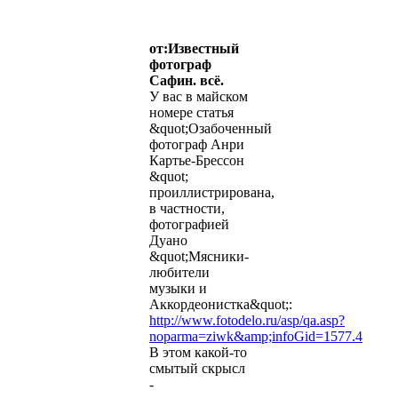
от:Известный
фотограф
Сафин. всё.
У вас в майском
номере статья
&quot;Озабоченный
фотограф Анри
Картье-Брессон
&quot;
проиллистрирована,
в частности,
фотографией
Дуано
&quot;Мясники-
любители
музыки и
Аккордеонистка&quot;:
http://www.fotodelo.ru/asp/qa.asp?
noparma=ziwk&amp;infoGid=1577.4
В этом какой-то
смытый скрысл
-