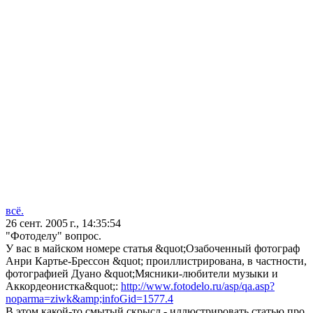
всё.
26 сент. 2005 г., 14:35:54
"Фотоделу" вопрос.
У вас в майском номере статья &quot;Озабоченный фотограф
Анри Картье-Брессон &quot; проиллистрирована, в частности,
фотографией Дуано &quot;Мясники-любители музыки и
Аккордеонистка&quot;:
http://www.fotodelo.ru/asp/qa.asp?
noparma=ziwk&amp;infoGid=1577.4
В этом какой-то смытый скрысл - иллюстрировать статью про