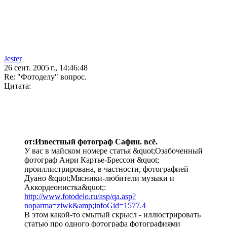
Jester
26 сент. 2005 г., 14:46:48
Re: "Фотоделу" вопрос.
Цитата:
от:Известный фотограф Сафин. всё.
У вас в майском номере статья &quot;Озабоченный
фотограф Анри Картье-Брессон &quot;
проиллистрирована, в частности, фотографией
Дуано &quot;Мясники-любители музыки и
Аккордеонистка&quot;:
http://www.fotodelo.ru/asp/qa.asp?
noparma=ziwk&amp;infoGid=1577.4
В этом какой-то смытый скрысл - иллюстрировать
статью про одного фотографа фотографиями