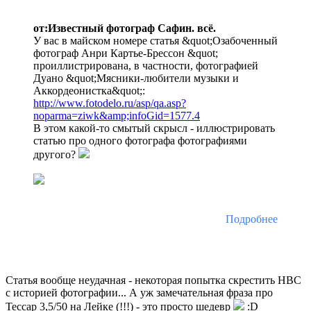
от:Известный фотограф Сафин. всё.
У вас в майском номере статья &quot;Озабоченный
фотограф Анри Картье-Брессон &quot;
проиллистрирована, в частности, фотографией
Дуано &quot;Мясники-любители музыки и
Аккордеонистка&quot;:
http://www.fotodelo.ru/asp/qa.asp?
noparma=ziwk&amp;infoGid=1577.4
В этом какой-то смытый скрысл - иллюстрировать
статью про одного фотографа фотографиями
другого?
Подробнее
Статья вообще неудачная - некоторая попытка скрестить HBC
с историей фотографии... А уж замечательная фраза про
Тессар 3,5/50 на Лейке (!!!) - это просто шедевр
:D