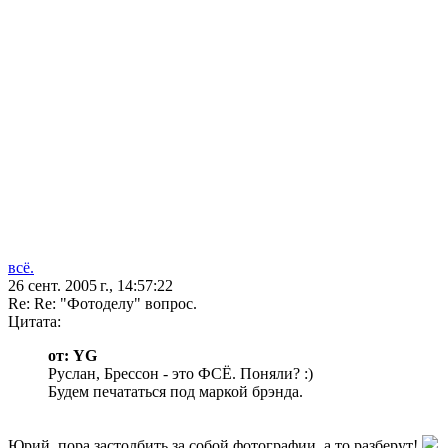
всё.
26 сент. 2005 г., 14:57:22
Re: Re: "Фотоделу" вопрос.
Цитата:
от: YG
Руслан, Брессон - это ФСЁ. Поняли? :)
Будем печататься под маркой брэнда.
Юрий, пора застолбить за собой фотографии, а то разберут!