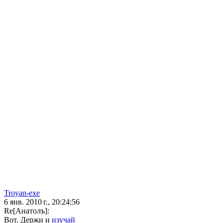
Troyan-exe
6 янв. 2010 г., 20:24:56
Re[Анатолъ]:
Вот. Держи и
изучай