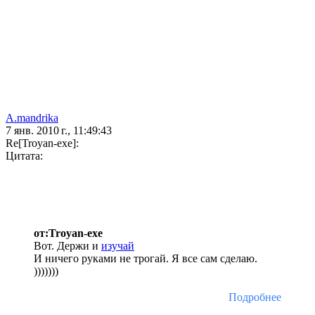
A.mandrika
7 янв. 2010 г., 11:49:43
Re[Troyan-exe]:
Цитата:
от:Troyan-exe
Вот. Держи и
изучай
И ничего руками не трогай. Я все сам сделаю.
)))))))
Подробнее