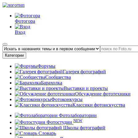
Фотогора
Вход
Категории
Форумы
Галерея фотографий
Сообщества
Барахолка
Выставки и проекты
Обсуждение фототехники
Фотоконкурсы
Классики фотоискусства
Фотолаборатории
NEW
Фотостудии
Школы фотографий
Словарь