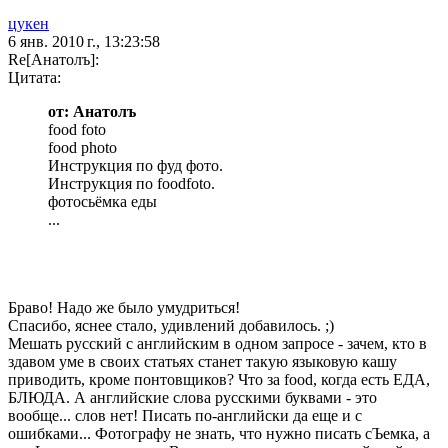
цукен
6 янв. 2010 г., 13:23:58
Re[Анатолъ]:
Цитата:
от: Анатолъ
food foto
food photo
Инструкция по фуд фото.
Инструкция по foodfoto.
фотосьёмка еды
...
Браво! Надо же было умудриться!
Спасибо, яснее стало, удивлений добавилось. ;)
Мешать русский с английским в одном запросе - зачем, кто в
здавом уме в своих статьях станет такую языковую кашу
приводить, кроме понтовщиков? Что за food, когда есть ЕДА,
БЛЮДА. А английские слова русскими буквами - это
вообще... слов нет! Писать по-английски да еще и с
ошибками... Фотографу не знать, что нужно писать сЪемка, а