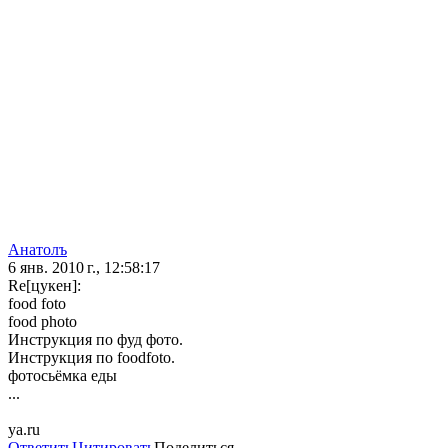
Анатолъ
6 янв. 2010 г., 12:58:17
Re[цукен]:
food foto
food photo
Инструкция по фуд фото.
Инструкция по foodfoto.
фотосьёмка еды
...
ya.ru
Ответить
Цитировать
Поделиться