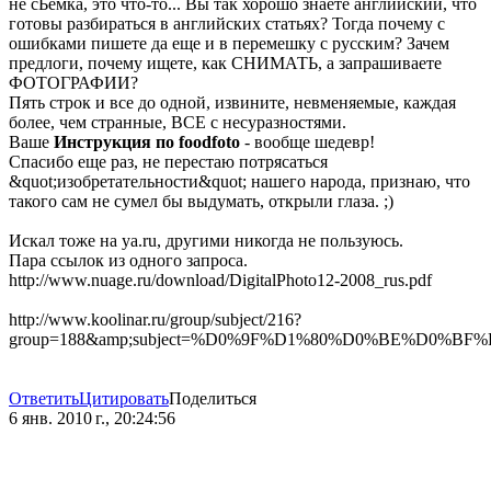
не сЬемка, это что-то... Вы так хорошо знаете английский, что
готовы разбираться в английских статьях? Тогда почему с
ошибками пишете да еще и в перемешку с русским? Зачем
предлоги, почему ищете, как СНИМАТЬ, а запрашиваете
ФОТОГРАФИИ?
Пять строк и все до одной, извините, невменяемые, каждая
более, чем странные, ВСЕ с несуразностями.
Ваше
Инструкция по foodfoto
- вообще шедевр!
Спасибо еще раз, не перестаю потрясаться
&quot;изобретательности&quot; нашего народа, признаю, что
такого сам не сумел бы выдумать, открыли глаза. ;)
Искал тоже на ya.ru, другими никогда не пользуюсь.
Пара ссылок из одного запроса.
http://www.nuage.ru/download/DigitalPhoto12-2008_rus.pdf
http://www.koolinar.ru/group/subject/216?
group=188&amp;subject=%D0%9F%D1%80%D0%BE%
Ответить
Цитировать
Поделиться
6 янв. 2010 г., 20:24:56