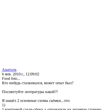
Анатолъ
6 янв. 2010 г., 12:09:02
Food foto...
Кто нибудь сталкивался, может опыт был?
Посоветуйте литературы какой?!
Я нашёл 2 основные схемы сьёмки...это:
1)
1 контравой сзади-сбоку + отражатель на лицевую сторону