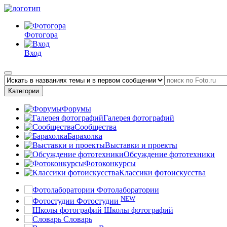
Фотогора
Вход
Категории
Форумы
Галерея фотографий
Сообщества
Барахолка
Выставки и проекты
Обсуждение фототехники
Фотоконкурсы
Классики фотоискусства
Фотолаборатории
NEW
Фотостудии
Школы фотографий
Словарь