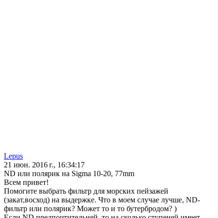
Lepus
21 июн. 2016 г., 16:34:17
ND или полярик на Sigma 10-20, 77mm
Всем привет!
Помогите выбрать фильтр для морских пейзажей
(закат,восход) на выдержке. Что в моем случае лучше, ND-
фильтр или полярик? Может то и то бутербродом? )
Если ND предпочтительней, то на сколько ступеней имеет