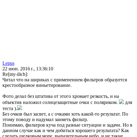
Lepus
22 июн. 2016 г., 13:36:10
Re[my-ilich]:
Читал что на шириках с применением фильтров образуется
крестообразное виньетирование.
Фото делал без штатива от этого хромает резкость, и на
объектив наложил солнцезащитные очки с поляриком.
для
теста ).
Без очков был засвет, а с очками хоть какой-то результат. По
этому поводу и надумал заиметь фильтр.
Понимаю, фильтров куча под разные ситуации и задачи. Но в
данном случае как и чем добиться хорошего результата? Как
сделать шелковым море, выразительным небо, и не такие