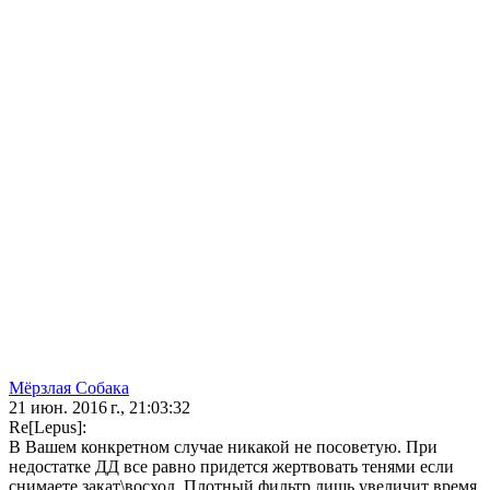
Мёрзлая Собака
21 июн. 2016 г., 21:03:32
Re[Lepus]:
В Вашем конкретном случае никакой не посоветую. При
недостатке ДД все равно придется жертвовать тенями если
снимаете закат\восход. Плотный фильтр лишь увеличит время