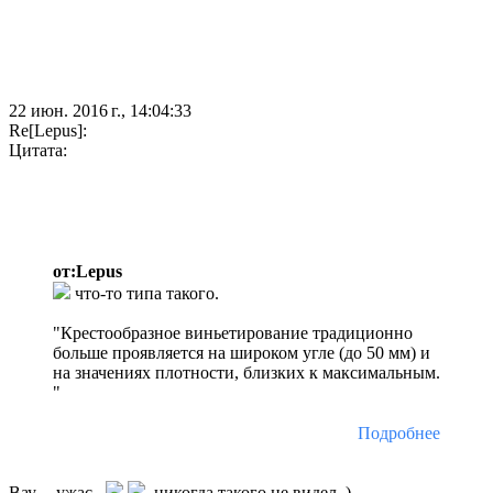
22 июн. 2016 г., 14:04:33
Re[Lepus]:
Цитата:
от:Lepus
что-то типа такого.
"Крестообразное виньетирование традиционно
больше проявляется на широком угле (до 50 мм) и
на значениях плотности, близких к максимальным.
"
Подробнее
Вау.... ужас..
.никогда такого не видел..)