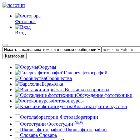
Фотогора
Вход
Категории
Форумы
Галерея фотографий
Сообщества
Барахолка
Выставки и проекты
Обсуждение фототехники
Фотоконкурсы
Классики фотоискусства
Фотолаборатории
NEW
Фотостудии
Школы фотографий
Словарь