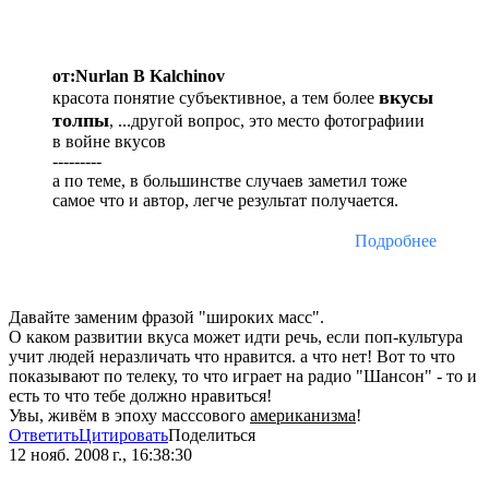
от:Nurlan B Kalchinov
вкусы
красота понятие субъективное, а тем более
толпы
, ...другой вопрос, это место фотографиии
в войне вкусов
---------
а по теме, в большинстве случаев заметил тоже
самое что и автор, легче результат получается.
Подробнее
Давайте заменим фразой "широких масс".
О каком развитии вкуса может идти речь, если поп-культура
учит людей неразличать что нравится. а что нет! Вот то что
показывают по телеку, то что играет на радио "Шансон" - то и
есть то что тебе должно нравиться!
Увы, живём в эпоху масссового
американизма
!
Ответить
Цитировать
Поделиться
12 нояб. 2008 г., 16:38:30