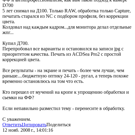
D700
5 лет снимал на Д100. Только RAW, обработка только Capture,
печатать старался из NC с подбором профиля, без коррекции
цвета.
Колдовал над каждым кадром...для монитора делал отдельные
жпг...
Купил Д700.
Перепробовал все варианты и остановился на записи jpg с
приоритетом качества. Печать из ACDSea Pro2 с простой
коррекцией цвета.
Все результаты - на экране и печать - более чем лучше, чем
раньше....бюджетную оптику 24-120 - ругал, а теперь похоже
временно остановлюсь на том что есть.
Кто перешел от мучений на кропе к упрощению обработки и
сьемки на ФФ?
Если непавильно разместил тему - перенесите в обработку.
С уважением.
Ответить
Цитировать
Поделиться
12 нояб. 2008 г., 14:01:16