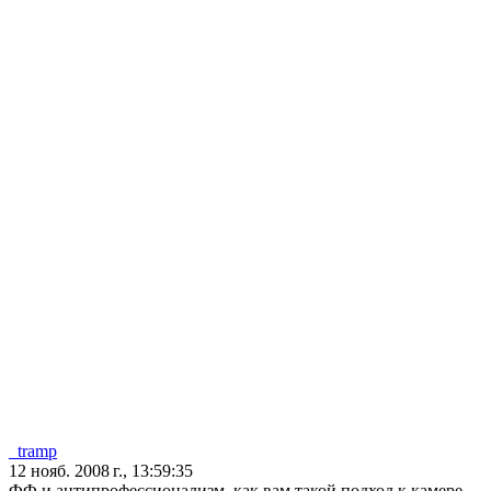
_tramp
12 нояб. 2008 г., 13:59:35
ФФ и антипрофессионализм, как вам такой подход к камере