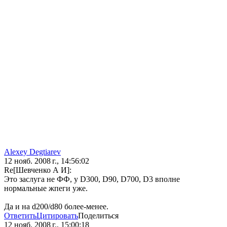
Alexey Degtiarev
12 нояб. 2008 г., 14:56:02
Re[Шевченко А И]:
Это заслуга не ФФ, у D300, D90, D700, D3 вполне
нормальные жпеги уже.
Да и на d200/d80 более-менее.
Ответить
Цитировать
Поделиться
12 нояб. 2008 г., 15:00:18