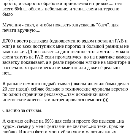
просто, и скорость обработки приемлемая и привык.....там
всего 6Мп....обьемы небольшие, и тени...света интересно
было
Мучения - снял, а чтобы показать запускаешь "батч", для
печати вручную....
Д700 просто разглядел (одновременно рядом поставил РАВ и
жпг) в во всех доступных мне порогах и большой разницы не
заметил...и ДД позволяет....единственное что заметил - можно
света тянуть на РАВ если промахнулся, но на практике камера
засветку показывает, а в реале переходы мягкие на мониторе и
распечатках практически не заметно или даже её реально
нет...
Я раньше немного подрабатывал (школьникам альбомы делал
20 лет назад), сейчас больше в технические журналы верстаю
по одной страничке рекламку....там исходники дают
инетовские жпеги....я и натренировался немного))))
Спасибо за отзывы.
А снимаю сейчас на 99% для себя и просто без изысков...на
худож. сьемку у меня фантазии не хватает...но техн. брак не
люблю. Иногда фотки мои публикуют в малотиражных