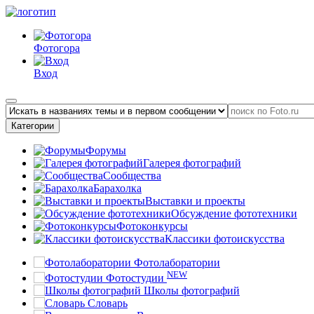
Фотогора
Вход
Категории
Форумы
Галерея фотографий
Сообщества
Барахолка
Выставки и проекты
Обсуждение фототехники
Фотоконкурсы
Классики фотоискусства
Фотолаборатории
NEW
Фотостудии
Школы фотографий
Словарь