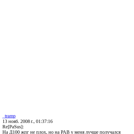
_tramp
13 нояб. 2008 г., 01:37:16
Re[PaSus]:
На Д100 жпг не плох, но на РАВ у меня лучше получался