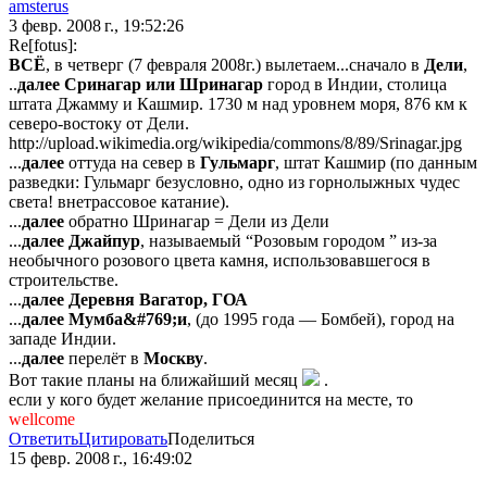
amsterus
3 февр. 2008 г., 19:52:26
Re[fotus]:
ВСЁ
, в четверг (7 февраля 2008г.) вылетаем...сначало в
Дели
,
..
далее
Сринагар или Шринагар
город в Индии, столица
штата Джамму и Кашмир. 1730 м над уровнем моря, 876 км к
северо-востоку от Дели.
http://upload.wikimedia.org/wikipedia/commons/8/89/Srinagar.jpg
...
далее
оттуда на север в
Гульмарг
, штат Кашмир (по данным
разведки: Гульмарг безусловно, одно из горнолыжных чудес
света! внетрассовое катание).
...
далее
обратно Шринагар = Дели из Дели
...
далее
Джайпур
, называемый “Розовым городом ” из-за
необычного розового цвета камня, использовавшегося в
строительстве.
...
далее
Деревня Вагатор, ГОА
...
далее
Мумба&#769;и
, (до 1995 года — Бомбей), город на
западе Индии.
...
далее
перелёт в
Москву
.
Вот такие планы на ближайший месяц
.
если у кого будет желание присоединится на месте, то
wellcome
Ответить
Цитировать
Поделиться
15 февр. 2008 г., 16:49:02