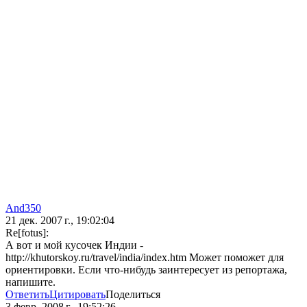
And350
21 дек. 2007 г., 19:02:04
Re[fotus]:
А вот и мой кусочек Индии -
http://khutorskoy.ru/travel/india/index.htm Может поможет для
ориентировки. Если что-нибудь заинтересует из репортажа,
напишите.
Ответить
Цитировать
Поделиться
3 февр. 2008 г., 19:52:26