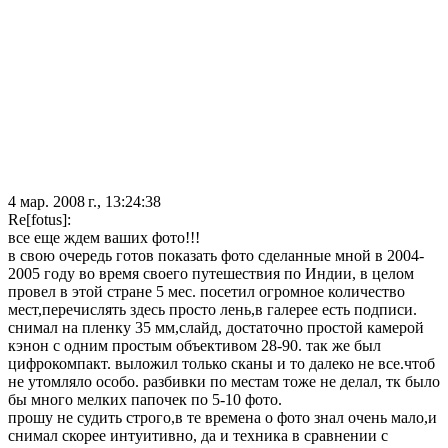
4 мар. 2008 г., 13:24:38
Re[fotus]:
все еще ждем ваших фото!!!
в свою очередь готов показать фото сделанные мной в 2004-
2005 году во время своего путешествия по Индии, в целом
провел в этой стране 5 мес. посетил огромное количество
мест,перечислять здесь просто лень,в галерее есть подписи.
снимал на пленку 35 мм,слайд, достаточно простой камерой
кэнон с одним простым объективом 28-90. так же был
цифрокомпакт. выложил только сканы и то далеко не все.чтоб
не утомляло особо. разбивки по местам тоже не делал, тк было
бы много мелких папочек по 5-10 фото.
прошу не судить строго,в те времена о фото знал очень мало,и
снимал скорее интуитивно, да и техника в сравнении с