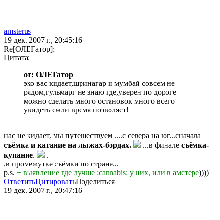
amsterus
19 дек. 2007 г., 20:45:16
Re[ОЛЕГатор]:
Цитата:
от: ОЛЕГатор
эко вас кидает,шринагар и мумбай совсем не
рядом,гульмарг не знаю где,уверен по дороге
можно сделать много остановок много всего
увидеть ежли время позволяет!
нас не кидает, мы путешествуем ....с севера на юг...сначала
съёмка и катание на лыжах-бордах.
...в финале
съёмка-
купание
.
.
.в промежутке съёмки по стране...
p.s.
+ выявление где лучше :cannabis: у них, или в амстере
))))
Ответить
Цитировать
Поделиться
19 дек. 2007 г., 20:47:16