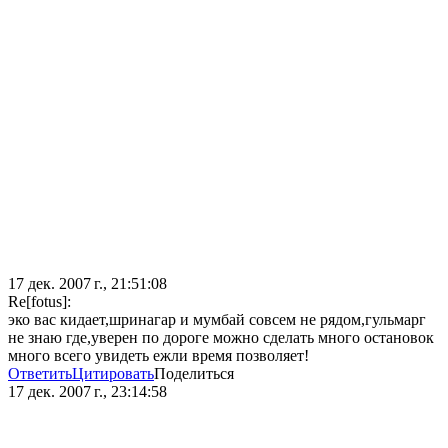
17 дек. 2007 г., 21:51:08
Re[fotus]:
эко вас кидает,шринагар и мумбай совсем не рядом,гульмарг
не знаю где,уверен по дороге можно сделать много остановок
много всего увидеть ежли время позволяет!
Ответить
Цитировать
Поделиться
17 дек. 2007 г., 23:14:58