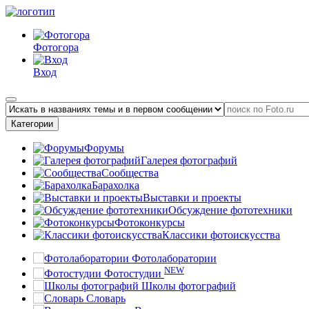
Фотогора
Вход
Категории
Форумы
Галерея фотографий
Сообщества
Барахолка
Выставки и проекты
Обсуждение фототехники
Фотоконкурсы
Классики фотоискусства
Фотолаборатории
NEW
Фотостудии
Школы фотографий
Словарь