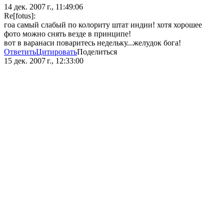
14 дек. 2007 г., 11:49:06
Re[fotus]:
гоа самый слабый по колориту штат индии! хотя хорошее
фото можно снять везде в принципе!
вот в варанаси поваритесь недельку...желудок бога!
Ответить
Цитировать
Поделиться
15 дек. 2007 г., 12:33:00