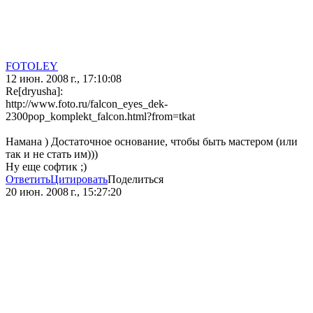
FOTOLEY
12 июн. 2008 г., 17:10:08
Re[dryusha]:
http://www.foto.ru/falcon_eyes_dek-
2300pop_komplekt_falcon.html?from=tkat
Намана ) Достаточное основание, чтобы быть мастером (или
так и не стать им)))
Ну еще софтик ;)
Ответить
Цитировать
Поделиться
20 июн. 2008 г., 15:27:20