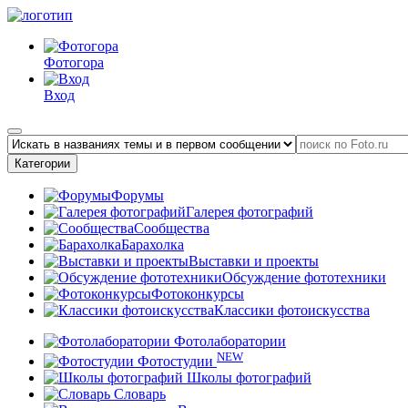
Фотогора
Вход
Категории
Форумы
Галерея фотографий
Сообщества
Барахолка
Выставки и проекты
Обсуждение фототехники
Фотоконкурсы
Классики фотоискусства
Фотолаборатории
NEW
Фотостудии
Школы фотографий
Словарь