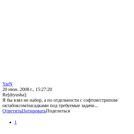
YarN
20 июн. 2008 г., 15:27:20
Re[dryusha]:
Я бы взял не набор, а по отдельности с софтом/стрипом/
октабоксом/насадками под требуемые задачи...
Ответить
Цитировать
Поделиться
1