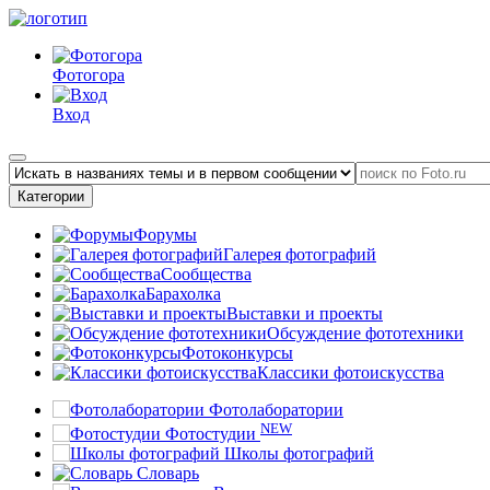
Фотогора
Вход
Категории
Форумы
Галерея фотографий
Сообщества
Барахолка
Выставки и проекты
Обсуждение фототехники
Фотоконкурсы
Классики фотоискусства
Фотолаборатории
NEW
Фотостудии
Школы фотографий
Словарь