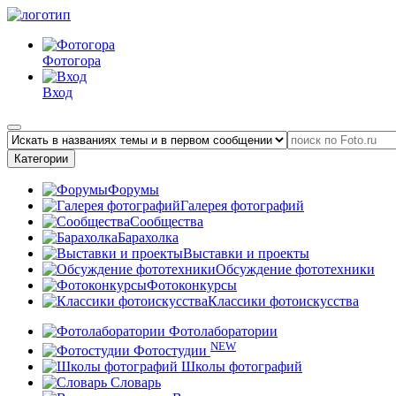
Фотогора
Вход
Категории
Форумы
Галерея фотографий
Сообщества
Барахолка
Выставки и проекты
Обсуждение фототехники
Фотоконкурсы
Классики фотоискусства
Фотолаборатории
NEW
Фотостудии
Школы фотографий
Словарь